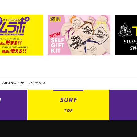
LLABONG ×
サーフワックス
N
SURF
TOP