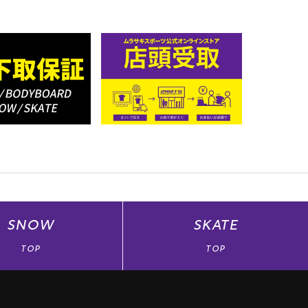
SNOW
SKATE
TOP
TOP