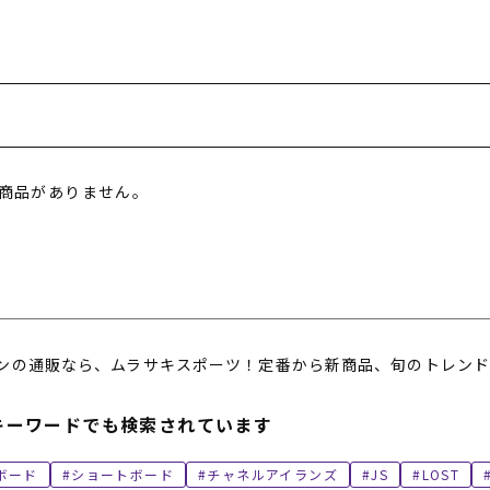
フィットネス
チケット
ストライダー/バイク/その他
中古/アウトレット スノーボード
SKATE TOP
SURF TOP
商品がありません。
FASHION TOP
SNOW TOP
ンの通販なら、ムラサキスポーツ！定番から新商品、旬のトレンド
キーワードでも検索されています
ボード
ショートボード
チャネルアイランズ
JS
LOST