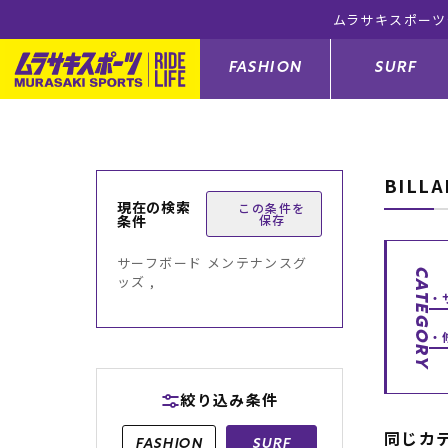
ムラサキスポーツ
FASHION
SURF
BILL
ファションカテゴリー
サーフィンカテゴリー
スノーボードカテゴリー
スケートボードカテゴリー
現在の検索
この条件を
条件
保存
すべてのアイテム
すべてのアイテム
すべてのアイテム
すべてのアイテム
アウター/
サーフボー
スノーボー
スケートボ
サーフボード メンテナンスグ
CATEGORY
ッズ ,
ボトムス
サーフィングッズ
スノーボードブーツ
スケートボードパーツ
シューズ
サーフボー
スノーボー
スケートボ
バッグ
ボディーボード
スノーボードゴーグル
GO スケートセット
ファッショ
スキムボー
スノーボー
絞り込み条件
メンズ水着
GO ボディーボード
キッズスノーボードセット
メンズラッ
中古/アウ
スノーボー
同じカ
FASHION
SURF