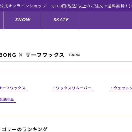
公式オンラインショップ 5,500円(税込)以上のご注文で送料無料！(
SNOW
SKATE
ABONG × サーフワックス
items
ジャケット
ド
ド板
ード
トップス
ウェットスーツ
バインディング
キッズスケートボード
ドメンテナンスグッズ
ドセット
ードグッズ
サンダル
キッズサーフィン
スノーボードウェア
スケートボードメンテナンスグッ
サーフワックス
ワックスリムーバー
ウェット
ズ
修理用品
ングッズ
ド
ドグローブ
キッズ
ウインターアイテム
キッズスノーボード
シュガード
トレット サーフボード
ドグッズ
レディース水着
中古/アウトレット ウェットスーツ
スノーボードメンテナンスグッズ
テゴリーのランキング