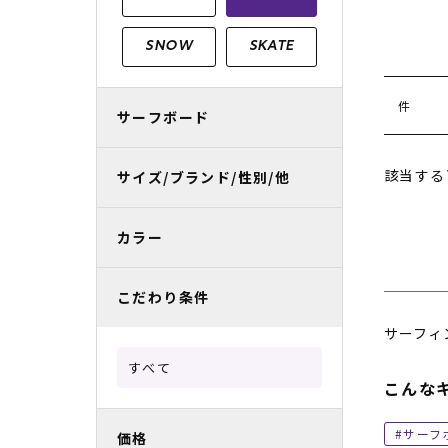
レディースラッシュガード
スノーボード レンタル
レディース
リフト電子
SNOW
SKATE
中古/アウトレット スノーウェア
件
サーフボード
該当する
サイズ/ブランド/性別/他
カラー
こだわり条件
サーフィ
すべて
こんな
サーフ
価格