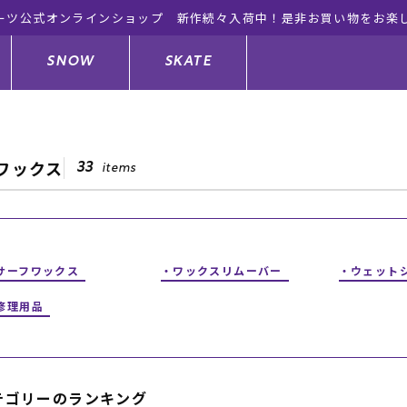
ーツ公式オンラインショップ 新作続々入荷中！是非お買い物をお楽
SNOW
SKATE
ワックス
33
items
ジャケット
ド
ド板
ード
トップス
ウェットスーツ
バインディング
キッズスケートボード
ドメンテナンスグッズ
ドセット
ードグッズ
サンダル
キッズサーフィン
スノーボードウェア
スケートボードメンテナンスグッ
サーフワックス
ワックスリムーバー
ウェット
ズ
修理用品
ングッズ
ド
ドグローブ
キッズ
ウインターアイテム
キッズスノーボード
シュガード
トレット サーフボード
ドグッズ
レディース水着
中古/アウトレット ウェットスーツ
スノーボードメンテナンスグッズ
テゴリーのランキング