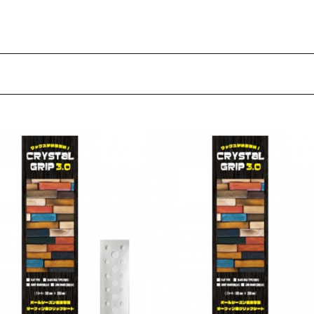
フィットネス
チケット
ストライダー/バイク/その他
中古/アウトレット スノーボード
SKATE TOP
SURF TOP
FASHION TOP
SNOW TOP