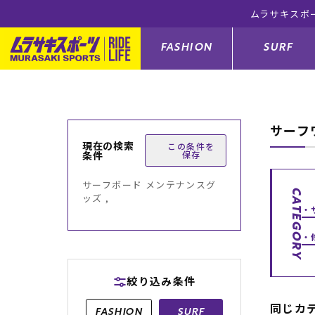
ムラサキスポ
FASHION
SURF
サーフ
ファションカテゴリー
サーフィンカテゴリー
スノーボードカテゴリー
スケートボードカテゴリー
現在の検索
この条件を
条件
保存
すべてのアイテム
すべてのアイテム
すべてのアイテム
すべてのアイテム
アウター/
サーフボー
スノーボー
スケートボ
サーフボード メンテナンスグ
CATEGORY
ッズ ,
ボトムス
サーフィングッズ
スノーボードブーツ
スケートボードパーツ
シューズ
サーフボー
スノーボー
スケートボ
バッグ
ボディーボード
スノーボードゴーグル
GO スケートセット
ファッショ
スキムボー
スノーボー
絞り込み条件
メンズ水着
GO ボディーボード
キッズスノーボードセット
メンズラッ
中古/アウ
スノーボー
同じカ
FASHION
SURF