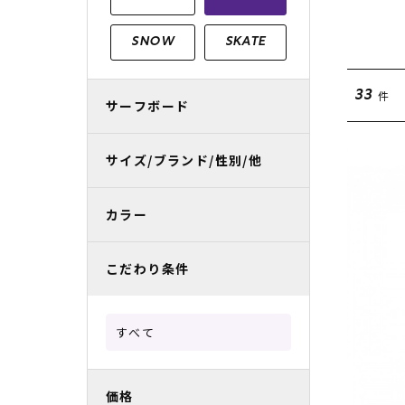
レディースラッシュガード
スノーボード レンタル
レディース
リフト電子
SNOW
SKATE
中古/アウトレット スノーウェア
件
33
サーフボード
サイズ/ブランド/性別/他
カラー
こだわり条件
すべて
価格