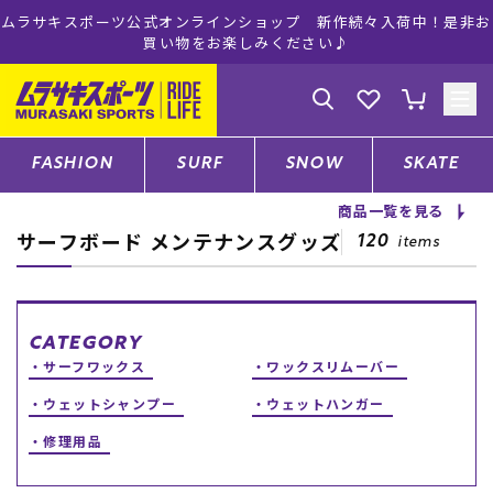
ムラサキスポーツ公式オンラインショップ 新作続々入荷中！是非お
買い物をお楽しみください♪
ゲスト
様
ログイン
会員登録
FASHION
SURF
SNOW
SKATE
商品一覧を見る
サーフボード メンテナンスグッズ
店舗一覧
120
items
CATEGORY
CATEGORY
サーフワックス
ワックスリムーバー
ファッションTOP
ウェットシャンプー
ウェットハンガー
修理用品
サーフTOP