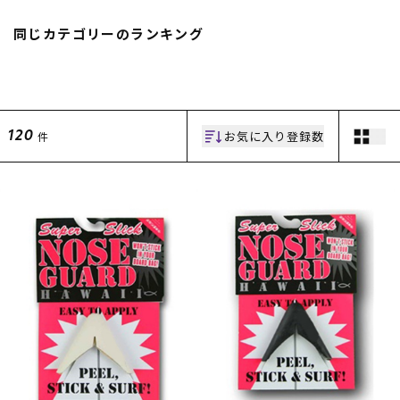
スノーTOP
同じカテゴリーのランキング
スケートTOP
お気に入り登録数
件
120
CONTENTS
SUPPORT
ブランド一覧
ご利用ガイド
特集一覧
会員ランク
RIDE LIFE MAGAZINE一
店頭受取サービス
覧
ギフトラッピング
スタッフスナップ
アフターサポート
中古/アウトレット サー
下取り保証について
フ
よくある質問
中古/アウトレット スノ
店舗一覧
ー
お問い合わせ
ニュース