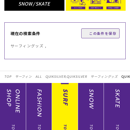
現在の検索条件
この条件を保存
サーフィングッズ ,
TOP
サーフィン
ALL
QUIKSILVER,QUIKSILVER
サーフィングッズ
QUIK
SHOP
ONLINE
FASHION
SURF
SNOW
SKATE
TOP
TOP
TOP
TOP
TOP