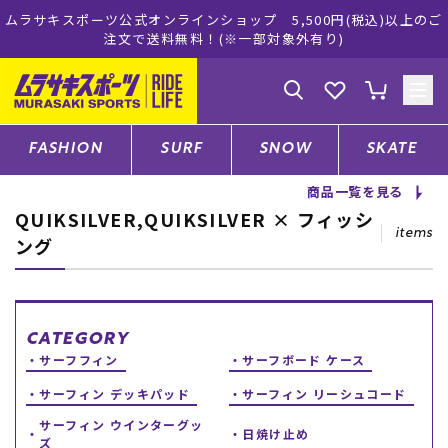
ムラサキスポーツ公式オンラインショップ 5,500円(税込)以上のご
注文で送料無料！(※一部対象外有り)
ゲスト
様
ログイン
会員登録
FASHION
SURF
SNOW
SKATE
商品一覧を見る
QUIKSILVER,QUIKSILVER × フィッシ
店舗一覧
items
ング
CATEGORY
CATEGORY
サーフフィン
サーフボード ケース
ファッションTOP
サーフィン デッキパッド
サーフィン リーシュコード
サーフTOP
サーフィン ウインターグッ
日焼け止め
ズ