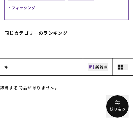
フィッシング
スノーTOP
スケートTOP
同じカテゴリーのランキング
CONTENTS
SUPPORT
新着順
件
ブランド一覧
ご利用ガイド
特集一覧
会員ランク
RIDE LIFE MAGAZINE一
店頭受取サービス
覧
ギフトラッピング
該当する商品がありません。
スタッフスナップ
アフターサポート
中古/アウトレット サー
下取り保証について
フ
よくある質問
中古/アウトレット スノ
店舗一覧
ー
お問い合わせ
ニュース