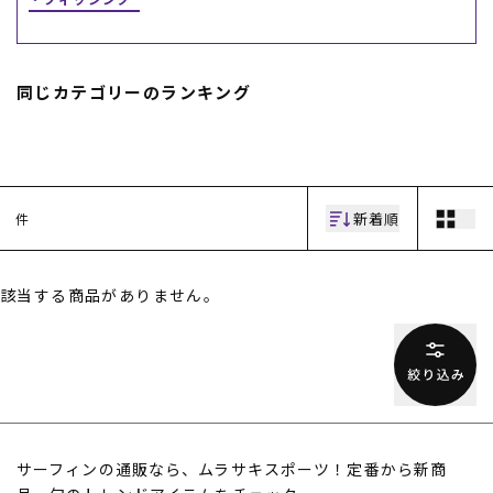
スノーTOP
同じカテゴリーのランキング
スケートTOP
CONTENTS
SUPPORT
新着順
件
ブランド一覧
ご利用ガイド
特集一覧
会員ランク
該当する商品がありません。
RIDE LIFE MAGAZINE一
店頭受取サービス
覧
ギフトラッピング
スタッフスナップ
アフターサポート
中古/アウトレット サー
下取り保証について
フ
よくある質問
中古/アウトレット スノ
店舗一覧
ー
お問い合わせ
ニュース
サーフィンの通販なら、ムラサキスポーツ！定番から新商