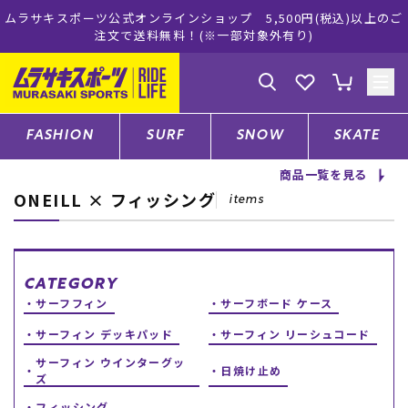
ムラサキスポーツ公式オンラインショップ 5,500円(税込)以上のご
注文で送料無料！(※一部対象外有り)
ゲスト
様
ログイン
会員登録
FASHION
SURF
SNOW
SKATE
商品一覧を見る
ONEILL × フィッシング
店舗一覧
items
CATEGORY
CATEGORY
サーフフィン
サーフボード ケース
ファッションTOP
サーフィン デッキパッド
サーフィン リーシュコード
サーフィン ウインターグッ
日焼け止め
ズ
サーフTOP
フィッシング