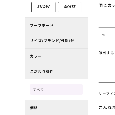
レディースラッシュガード
スノーボード レンタル
レディース
リフト電子
同じカ
SNOW
SKATE
中古/アウトレット スノーウェア
サーフボード
件
サイズ/ブランド/性別/他
該当する
カラー
こだわり条件
すべて
サーフィ
こんな
価格