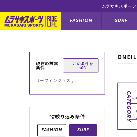
ムラサキスポーツ公
FASHION
SURF
ONEI
ファションカテゴリー
サーフィンカテゴリー
スノーボードカテゴリー
スケートボードカテゴリー
現在の検索
この条件を
条件
保存
すべてのアイテム
すべてのアイテム
すべてのアイテム
すべてのアイテム
アウター/
サーフボー
スノーボー
スケートボ
サーフィングッズ ,
ボトムス
サーフィングッズ
スノーボードブーツ
スケートボードパーツ
シューズ
サーフボー
スノーボー
スケートボ
CATEGORY
バッグ
ボディーボード
スノーボードゴーグル
GO スケートセット
ファッショ
スキムボー
スノーボー
絞り込み条件
メンズ水着
GO ボディーボード
キッズスノーボードセット
メンズラッ
中古/アウ
スノーボー
FASHION
SURF