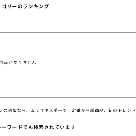
フィットネス
チケット
ストライダー/バイク/その他
中古/アウトレット スノーボード
テゴリーのランキング
SKATE TOP
SURF TOP
商品がありません。
FASHION TOP
SNOW TOP
ンの通販なら、ムラサキスポーツ！定番から新商品、旬のトレンド
キーワードでも検索されています