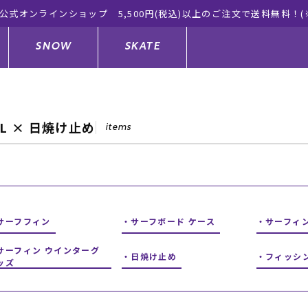
式オンラインショップ 5,500円(税込)以上のご注文で送料無料！(
SNOW
SKATE
LL × 日焼け止め
items
ジャケット
ド
ド板
ード
トップス
ウェットスーツ
バインディング
キッズスケートボード
ドメンテナンスグッズ
ドセット
ードグッズ
サンダル
キッズサーフィン
スノーボードウェア
スケートボードメンテナンスグッ
ズ
サーフフィン
サーフボード ケース
サーフィ
ングッズ
ド
ドグローブ
キッズ
ウインターアイテム
キッズスノーボード
サーフィン ウインターグ
日焼け止め
フィッシ
ッズ
シュガード
トレット サーフボード
ドグッズ
レディース水着
中古/アウトレット ウェットスーツ
スノーボードメンテナンスグッズ