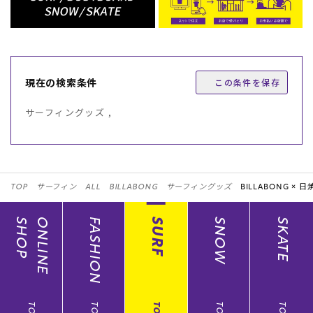
現在の検索条件
この条件を保存
サーフィングッズ ,
TOP
サーフィン
ALL
BILLABONG
サーフィングッズ
BILLABONG ×
日
SHOP
ONLINE
FASHION
SURF
SNOW
SKATE
TOP
TOP
TOP
TOP
TOP