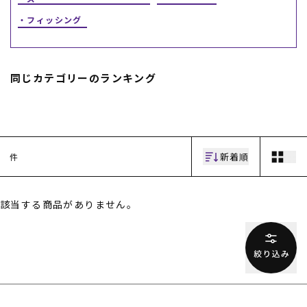
フィッシング
スノーTOP
スケートTOP
同じカテゴリーのランキング
CONTENTS
SUPPORT
新着順
件
ブランド一覧
ご利用ガイド
特集一覧
会員ランク
RIDE LIFE MAGAZINE一
店頭受取サービス
覧
ギフトラッピング
該当する商品がありません。
スタッフスナップ
アフターサポート
中古/アウトレット サー
下取り保証について
フ
よくある質問
中古/アウトレット スノ
店舗一覧
ー
お問い合わせ
ニュース