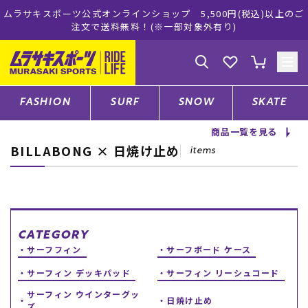
ムラサキスポーツ公式オンラインショップ 5,500円(税込)以上のご
注文で送料無料！(※一部対象外有り)
ゲスト
様
ログイン
会員登録
FASHION
SURF
SNOW
SKATE
商品一覧を見る
BILLABONG × 日焼け止め
店舗一覧
items
CATEGORY
CATEGORY
サーフフィン
サーフボード ケース
ファッションTOP
サーフィン デッキパッド
サーフィン リーシュコード
サーフTOP
サーフィン ウインターグッ
日焼け止め
ズ