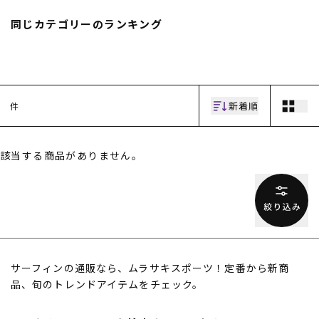
スノーTOP
同じカテゴリーのランキング
スケートTOP
新着順
件
CONTENTS
SUPPORT
該当する商品がありません。
ブランド一覧
ご利用ガイド
特集一覧
会員ランク
RIDE LIFE MAGAZINE一
店頭受取サービス
覧
ギフトラッピング
スタッフスナップ
アフターサポート
中古/アウトレット サー
下取り保証について
フ
よくある質問
中古/アウトレット スノ
店舗一覧
サーフィンの通販なら、ムラサキスポーツ！定番から新商
ー
お問い合わせ
品、旬のトレンドアイテムをチェック。
ニュース