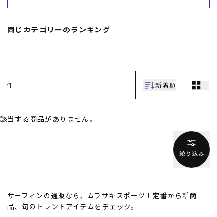
スノーTOP
同じカテゴリーのランキング
スケートTOP
新着順
件
CONTENTS
SUPPORT
ブランド一覧
ご利用ガイド
該当する商品がありません。
特集一覧
会員ランク
RIDE LIFE MAGAZINE一
店頭受取サービス
覧
ギフトラッピング
スタッフスナップ
アフターサポート
中古/アウトレット サー
下取り保証について
フ
よくある質問
中古/アウトレット スノ
店舗一覧
ー
お問い合わせ
ニュース
サーフィンの通販なら、ムラサキスポーツ！定番から新商
品、旬のトレンドアイテムをチェック。