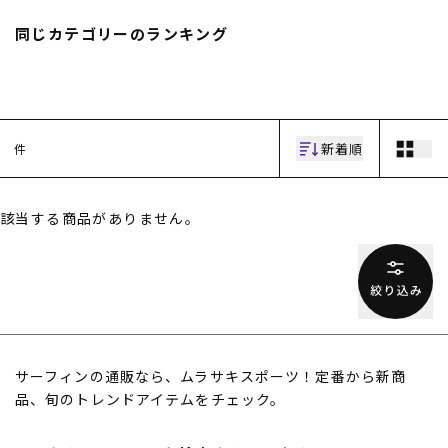
スノーTOP
同じカテゴリーのランキング
スケートTOP
新着順
件
CONTENTS
SUPPORT
該当する商品がありません。
ブランド一覧
ご利用ガイド
特集一覧
会員ランク
RIDE LIFE MAGAZINE一
店頭受取サービス
覧
ギフトラッピング
スタッフスナップ
アフターサポート
中古/アウトレット サー
下取り保証について
フ
よくある質問
中古/アウトレット スノ
店舗一覧
サーフィンの通販なら、ムラサキスポーツ！定番から新商
ー
お問い合わせ
品、旬のトレンドアイテムをチェック。
ニュース