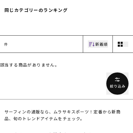
スノーTOP
同じカテゴリーのランキング
スケートTOP
新着順
件
CONTENTS
SUPPORT
該当する商品がありません。
ブランド一覧
ご利用ガイド
特集一覧
会員ランク
RIDE LIFE MAGAZINE一
店頭受取サービス
覧
ギフトラッピング
スタッフスナップ
アフターサポート
中古/アウトレット サー
下取り保証について
フ
よくある質問
中古/アウトレット スノ
店舗一覧
サーフィンの通販なら、ムラサキスポーツ！定番から新商
ー
お問い合わせ
品、旬のトレンドアイテムをチェック。
ニュース