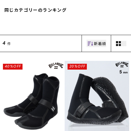
スノーTOP
同じカテゴリーのランキング
スケートTOP
新着順
件
4
CONTENTS
SUPPORT
ブランド一覧
ご利用ガイド
40%OFF
20%OFF
特集一覧
会員ランク
RIDE LIFE MAGAZINE一
店頭受取サービス
覧
ギフトラッピング
スタッフスナップ
アフターサポート
中古/アウトレット サー
下取り保証について
フ
よくある質問
中古/アウトレット スノ
店舗一覧
ー
お問い合わせ
ニュース