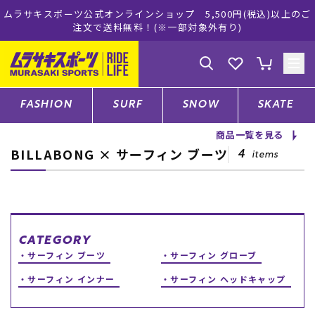
ョップ 5,500円(税込)以上のご
ムラサキスポーツ公式オンライ
(※一部対象外有り)
買い物をお
ゲスト
様
ログイン
会員登録
FASHION
SURF
SNOW
SKATE
商品一覧を見る
BILLABONG × サーフィン ブーツ
店舗一覧
4
items
CATEGORY
CATEGORY
サーフィン ブーツ
サーフィン グローブ
ファッションTOP
サーフィン インナー
サーフィン ヘッドキャップ
サーフTOP