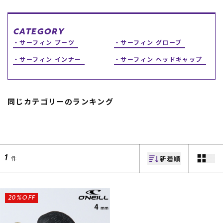
スノーTOP
CATEGORY
サーフィン ブーツ
サーフィン グローブ
スケートTOP
サーフィン インナー
サーフィン ヘッドキャップ
CONTENTS
SUPPORT
同じカテゴリーのランキング
ブランド一覧
ご利用ガイド
特集一覧
会員ランク
RIDE LIFE MAGAZINE一
店頭受取サービス
覧
ギフトラッピング
スタッフスナップ
アフターサポート
新着順
件
1
中古/アウトレット サー
下取り保証について
フ
よくある質問
中古/アウトレット スノ
店舗一覧
ー
お問い合わせ
20%OFF
ニュース