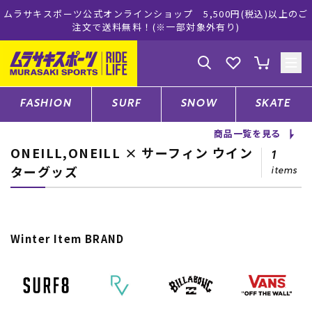
ムラサキスポーツ公式オンラインショップ 5,500円(税込)以上のご
注文で送料無料！(※一部対象外有り)
ゲスト
様
ログイン
会員登録
FASHION
SURF
SNOW
SKATE
商品一覧を見る
ONEILL,ONEILL × サーフィン ウイン
店舗一覧
1
ターグッズ
items
CATEGORY
Winter Item BRAND
ファッションTOP
サーフTOP