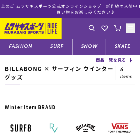
ムラサキスポーツ公式オンラインショップ 新作続々入荷中！是非お
買い物をお楽しみください♪
ゲスト
様
ログイン
会員登録
FASHION
SURF
SNOW
SKATE
商品一覧を見る
BILLABONG × サーフィン ウインター
店舗一覧
6
グッズ
items
CATEGORY
Winter Item BRAND
ファッションTOP
サーフTOP