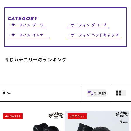
スノーTOP
CATEGORY
サーフィン ブーツ
サーフィン グローブ
スケートTOP
サーフィン インナー
サーフィン ヘッドキャップ
CONTENTS
SUPPORT
同じカテゴリーのランキング
ブランド一覧
ご利用ガイド
特集一覧
会員ランク
RIDE LIFE MAGAZINE一
店頭受取サービス
覧
ギフトラッピング
スタッフスナップ
アフターサポート
新着順
件
6
中古/アウトレット サー
下取り保証について
フ
よくある質問
中古/アウトレット スノ
店舗一覧
ー
お問い合わせ
40%OFF
20%OFF
ニュース