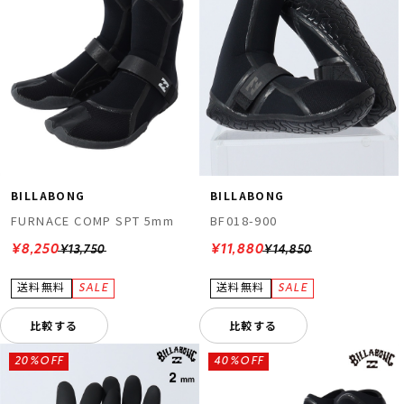
ムラサキスポーツ 公式アプリ
BILLABONG
BILLABONG
ポイント・クーポンもこのアプリで！
FURNACE COMP SPT 5mm
BF018-900
¥8,250
¥11,880
¥13,750
¥14,850
比較する
比較する
20%OFF
40%OFF