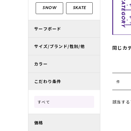
CATEGORY
レディースラッシュガード
スノーボード レンタル
レディース
リフト電子
SNOW
SKATE
中古/アウトレット スノーウェア
サーフボード
サイズ/ブランド/性別/他
同じカ
カラー
こだわり条件
件
該当する
すべて
価格