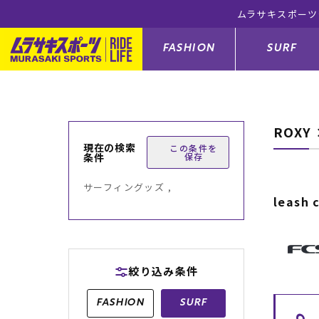
ムラサキスポーツ
FASHION
SURF
ROX
ファションカテゴリー
サーフィンカテゴリー
スノーボードカテゴリー
スケートボードカテゴリー
現在の検索
この条件を
条件
保存
すべてのアイテム
すべてのアイテム
すべてのアイテム
すべてのアイテム
アウター/
サーフボー
スノーボー
スケートボ
サーフィングッズ ,
leash 
ボトムス
サーフィングッズ
スノーボードブーツ
スケートボードパーツ
シューズ
サーフボー
スノーボー
スケートボ
バッグ
ボディーボード
スノーボードゴーグル
GO スケートセット
ファッショ
スキムボー
スノーボー
絞り込み条件
メンズ水着
GO ボディーボード
キッズスノーボードセット
メンズラッ
中古/アウ
スノーボー
FASHION
SURF