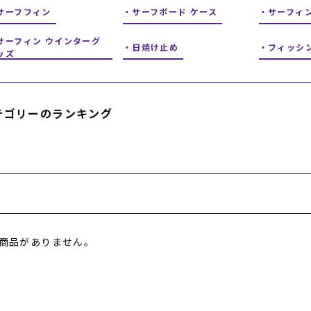
フィットネス
チケット
サーフフィン
サーフボード ケース
ストライダー/バイク/その他
中古/アウトレット スノーボード
サーフィ
サーフィン ウインターグ
日焼け止め
フィッシ
ッズ
SKATE TOP
SURF TOP
テゴリーのランキング
FASHION TOP
SNOW TOP
商品がありません。