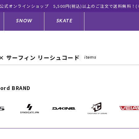
公式オンラインショップ 5,500円(税込)以上のご注文で送料無料！(
SNOW
SKATE
Y × サーフィン リーシュコード
items
ジャケット
ド
ド板
ード
トップス
ウェットスーツ
バインディング
キッズスケートボード
cord BRAND
ドメンテナンスグッズ
ドセット
ードグッズ
サンダル
キッズサーフィン
スノーボードウェア
スケートボードメンテナンスグッ
ズ
ングッズ
ド
ドグローブ
キッズ
ウインターアイテム
キッズスノーボード
シュガード
トレット サーフボード
ドグッズ
レディース水着
中古/アウトレット ウェットスーツ
スノーボードメンテナンスグッズ