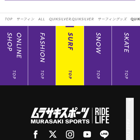
TOP
サーフィン
ALL
QUIKSILVER,QUIKSILVER
サーフィングッズ
QUIK
SHOP
ONLINE
FASHION
SURF
SNOW
SKATE
TOP
TOP
TOP
TOP
TOP
PAGE TOP