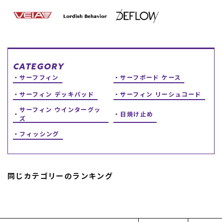
スノーTOP
スケートTOP
CATEGORY
サーフフィン
サーフボード ケース
CONTENTS
SUPPORT
サーフィン デッキパッド
サーフィン リーシュコード
サーフィン ウインターグッ
日焼け止め
ブランド一覧
ご利用ガイド
ズ
特集一覧
会員ランク
RIDE LIFE MAGAZINE一
店頭受取サービス
フィッシング
覧
ギフトラッピング
スタッフスナップ
アフターサポート
中古/アウトレット サー
下取り保証について
フ
よくある質問
同じカテゴリーのランキング
中古/アウトレット スノ
店舗一覧
ー
お問い合わせ
ニュース