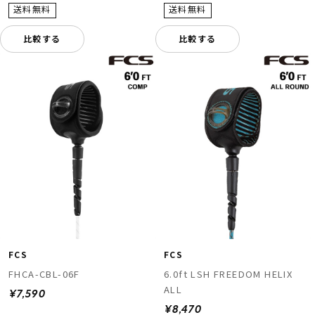
比較する
比較する
FCS
FCS
FHCA-CBL-06F
6.0ft LSH FREEDOM HELIX
ALL
¥7,590
¥8,470