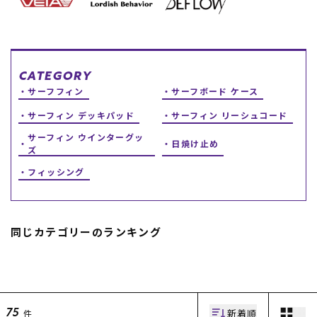
スノーTOP
スケートTOP
CATEGORY
サーフフィン
サーフボード ケース
サーフィン デッキパッド
サーフィン リーシュコード
CONTENTS
SUPPORT
サーフィン ウインターグッ
日焼け止め
ズ
ブランド一覧
ご利用ガイド
フィッシング
特集一覧
会員ランク
RIDE LIFE MAGAZINE一
店頭受取サービス
覧
ギフトラッピング
スタッフスナップ
アフターサポート
中古/アウトレット サー
下取り保証について
同じカテゴリーのランキング
フ
よくある質問
中古/アウトレット スノ
店舗一覧
ー
お問い合わせ
ニュース
新着順
件
75