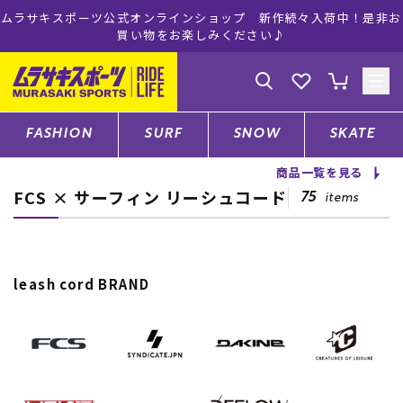
ムラサキスポーツ公式オンラインショップ 新作続々入荷中！是非お
買い物をお楽しみください♪
ゲスト
様
ログイン
会員登録
FASHION
SURF
SNOW
SKATE
商品一覧を見る
FCS × サーフィン リーシュコード
店舗一覧
75
items
CATEGORY
leash cord BRAND
ファッションTOP
サーフTOP