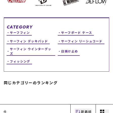
スノーTOP
スケートTOP
CATEGORY
サーフフィン
サーフボード ケース
サーフィン デッキパッド
サーフィン リーシュコード
CONTENTS
SUPPORT
サーフィン ウインターグッ
日焼け止め
ズ
ブランド一覧
ご利用ガイド
フィッシング
特集一覧
会員ランク
RIDE LIFE MAGAZINE一
店頭受取サービス
覧
ギフトラッピング
スタッフスナップ
アフターサポート
中古/アウトレット サー
下取り保証について
同じカテゴリーのランキング
フ
よくある質問
中古/アウトレット スノ
店舗一覧
ー
お問い合わせ
ニュース
新着順
件