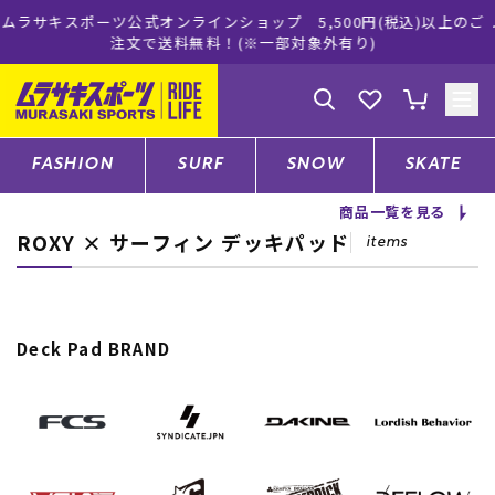
インショップ 5,500円(税込)以上のご
ムラサキスポーツ公式オン
無料！(※一部対象外有り)
買い物
ゲスト
様
ログイン
会員登録
FASHION
SURF
SNOW
SKATE
商品一覧を見る
ROXY × サーフィン デッキパッド
店舗一覧
items
CATEGORY
Deck Pad BRAND
ファッションTOP
サーフTOP