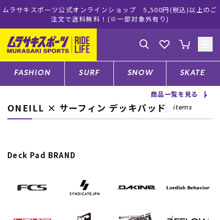
キスポーツ公式オンラインショップ 5,500円(税込)以上のご
ムラサ
注文で送料無料！(※一部対象外有り)
ゲスト
様
ログイン
会員登録
FASHION
SURF
SNOW
SKATE
商品一覧を見る
ONEILL × サーフィン デッキパッド
店舗一覧
items
CATEGORY
Deck Pad BRAND
ファッションTOP
サーフTOP