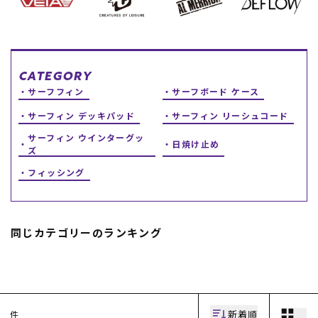
スノーTOP
スケートTOP
CATEGORY
サーフフィン
サーフボード ケース
サーフィン デッキパッド
サーフィン リーシュコード
CONTENTS
SUPPORT
サーフィン ウインターグッ
日焼け止め
ズ
ブランド一覧
ご利用ガイド
フィッシング
特集一覧
会員ランク
RIDE LIFE MAGAZINE一
店頭受取サービス
覧
ギフトラッピング
スタッフスナップ
アフターサポート
中古/アウトレット サー
下取り保証について
同じカテゴリーのランキング
フ
よくある質問
中古/アウトレット スノ
店舗一覧
ー
お問い合わせ
ニュース
新着順
件