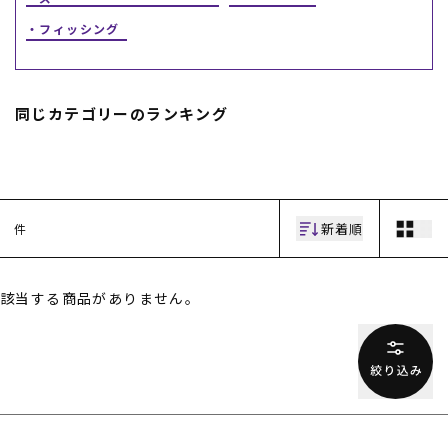
フィッシング
スノーTOP
スケートTOP
同じカテゴリーのランキング
CONTENTS
SUPPORT
新着順
件
ブランド一覧
ご利用ガイド
特集一覧
会員ランク
RIDE LIFE MAGAZINE一
店頭受取サービス
覧
ギフトラッピング
該当する商品がありません。
スタッフスナップ
アフターサポート
中古/アウトレット サー
下取り保証について
フ
よくある質問
中古/アウトレット スノ
店舗一覧
ー
お問い合わせ
ニュース