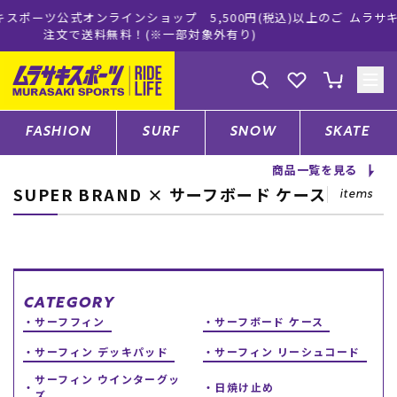
プ 5,500円(税込)以上のご
ムラサキスポーツ公式オンラインシ
一部対象外有り)
買い物をお楽し
ゲスト
様
ログイン
会員登録
FASHION
SURF
SNOW
SKATE
商品一覧を見る
SUPER BRAND × サーフボード ケース
店舗一覧
items
CATEGORY
CATEGORY
サーフフィン
サーフボード ケース
ファッションTOP
サーフィン デッキパッド
サーフィン リーシュコード
サーフTOP
サーフィン ウインターグッ
日焼け止め
ズ