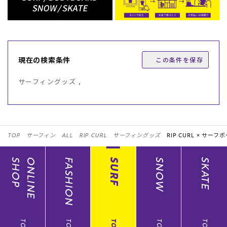
現在の検索条件
この条件を保存
サーフィングッズ ,
TOP
サーフィン
ALL
RIP CURL
サーフィングッズ
RIP CURL ×
サーフボ
SHOP
ONLINE
FASHION
SURF
SNOW
SKATE
TOP
TOP
TOP
TOP
TOP