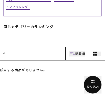
フィッシング
スノーTOP
スケートTOP
同じカテゴリーのランキング
CONTENTS
SUPPORT
新着順
件
ブランド一覧
ご利用ガイド
特集一覧
会員ランク
RIDE LIFE MAGAZINE一
店頭受取サービス
覧
ギフトラッピング
該当する商品がありません。
スタッフスナップ
アフターサポート
中古/アウトレット サー
下取り保証について
フ
よくある質問
中古/アウトレット スノ
店舗一覧
ー
お問い合わせ
ニュース