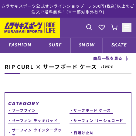
ムラサキスポーツ公式オンラインショップ 5,500円(税込)以上のご
注文で送料無料！(※一部対象外有り)
ゲスト
様
ログイン
会員登録
FASHION
SURF
SNOW
SKATE
商品一覧を見る
RIP CURL × サーフボード ケース
店舗一覧
items
CATEGORY
CATEGORY
サーフフィン
サーフボード ケース
ファッションTOP
サーフィン デッキパッド
サーフィン リーシュコード
サーフTOP
サーフィン ウインターグッ
日焼け止め
ズ