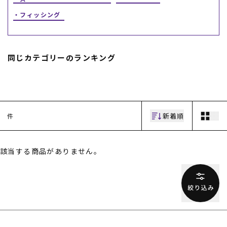
フィッシング
スノーTOP
スケートTOP
同じカテゴリーのランキング
CONTENTS
SUPPORT
新着順
件
ブランド一覧
ご利用ガイド
特集一覧
会員ランク
RIDE LIFE MAGAZINE一
店頭受取サービス
覧
ギフトラッピング
該当する商品がありません。
スタッフスナップ
アフターサポート
中古/アウトレット サー
下取り保証について
フ
よくある質問
中古/アウトレット スノ
店舗一覧
ー
お問い合わせ
ニュース