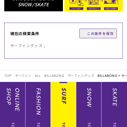
現在の検索条件
この条件を保存
サーフィングッズ ,
TOP
サーフィン
ALL
BILLABONG
サーフィングッズ
BILLABONG ×
サー
SHOP
ONLINE
FASHION
SURF
SNOW
SKATE
TOP
TOP
TOP
TOP
TOP