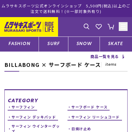
ムラサキスポーツ公式オンラインショップ 5,500円(税込)以上のご
注文で送料無料！(※一部対象外有り)
ゲスト
様
ログイン
会員登録
FASHION
SURF
SNOW
SKATE
商品一覧を見る
BILLABONG × サーフボード ケース
店舗一覧
items
CATEGORY
CATEGORY
サーフフィン
サーフボード ケース
ファッションTOP
サーフィン デッキパッド
サーフィン リーシュコード
サーフTOP
サーフィン ウインターグッ
日焼け止め
ズ