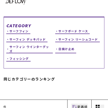
スノーTOP
スケートTOP
CATEGORY
サーフフィン
サーフボード ケース
サーフィン デッキパッド
サーフィン リーシュコード
CONTENTS
SUPPORT
サーフィン ウインターグッ
日焼け止め
ズ
ブランド一覧
ご利用ガイド
フィッシング
特集一覧
会員ランク
RIDE LIFE MAGAZINE一
店頭受取サービス
覧
ギフトラッピング
スタッフスナップ
アフターサポート
中古/アウトレット サー
下取り保証について
同じカテゴリーのランキング
フ
よくある質問
中古/アウトレット スノ
店舗一覧
ー
お問い合わせ
ニュース
新着順
件