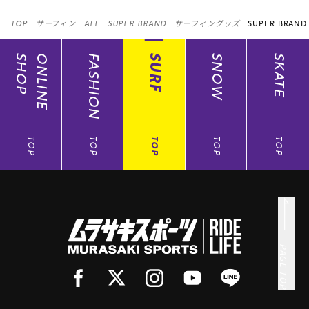
TOP
サーフィン
ALL
SUPER BRAND
サーフィングッズ
SUPER BRAND
SHOP
ONLINE
FASHION
SURF
SNOW
SKATE
TOP
TOP
TOP
TOP
TOP
PAGE TOP