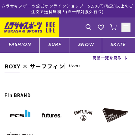
ムラサキスポーツ公式オンラインショップ 5,500円(税込)以上のご
注文で送料無料！(※一部対象外有り)
ゲスト
様
ログイン
会員登録
FASHION
SURF
SNOW
SKATE
商品一覧を見る
ROXY × サーフフィン
店舗一覧
items
CATEGORY
Fin BRAND
ファッションTOP
サーフTOP