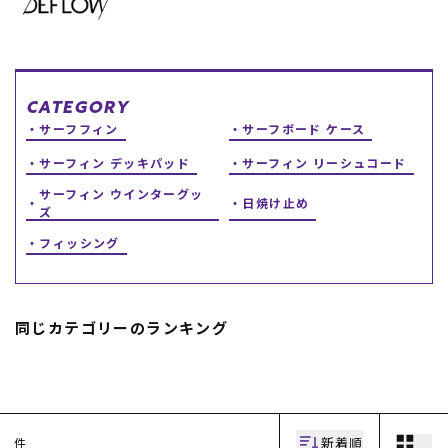
スノーTOP
スケートTOP
CATEGORY
サーフフィン
サーフボード ケース
サーフィン デッキパッド
サーフィン リーシュコード
CONTENTS
SUPPORT
サーフィン ウインターグッ
日焼け止め
ズ
ブランド一覧
ご利用ガイド
フィッシング
特集一覧
会員ランク
RIDE LIFE MAGAZINE一
店頭受取サービス
覧
ギフトラッピング
スタッフスナップ
アフターサポート
中古/アウトレット サー
下取り保証について
同じカテゴリーのランキング
フ
よくある質問
中古/アウトレット スノ
店舗一覧
ー
お問い合わせ
ニュース
新着順
件