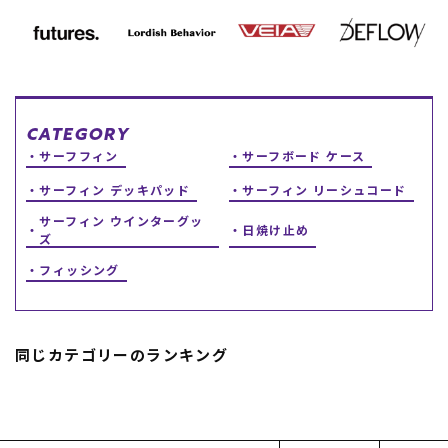
スノーTOP
スケートTOP
CATEGORY
サーフフィン
サーフボード ケース
CONTENTS
SUPPORT
サーフィン デッキパッド
サーフィン リーシュコード
サーフィン ウインターグッ
日焼け止め
ブランド一覧
ご利用ガイド
ズ
特集一覧
会員ランク
RIDE LIFE MAGAZINE一
店頭受取サービス
フィッシング
覧
ギフトラッピング
スタッフスナップ
アフターサポート
中古/アウトレット サー
下取り保証について
フ
よくある質問
同じカテゴリーのランキング
中古/アウトレット スノ
店舗一覧
ー
お問い合わせ
ニュース