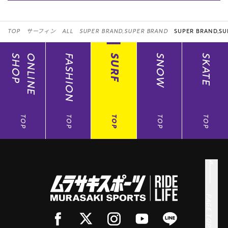
TOP
サーフィン
ALL
SUPER BRAND,SUPER BRAND
SUPER BRAND,SU
SHOP
ONLINE
FASHION
SURF
SNOW
SKATE
TOP
TOP
TOP
TOP
TOP
PAGE TOP