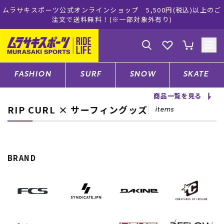
キスポーツ公式オンラインショップ 5,500円(税込)以上のご
ムラサ
注文で送料無料！(※一部対象外有り)
ゲスト
様
ログイン
会員登録
FASHION
SURF
SNOW
SKATE
商品一覧を見る
RIP CURL × サーフィングッズ
店舗一覧
items
CATEGORY
BRAND
ファッションTOP
サーフTOP