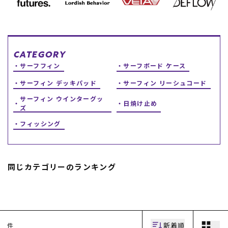
スノーTOP
スケートTOP
CATEGORY
サーフフィン
サーフボード ケース
サーフィン デッキパッド
サーフィン リーシュコード
CONTENTS
SUPPORT
サーフィン ウインターグッ
日焼け止め
ズ
ブランド一覧
ご利用ガイド
フィッシング
特集一覧
会員ランク
RIDE LIFE MAGAZINE一
店頭受取サービス
覧
ギフトラッピング
スタッフスナップ
アフターサポート
中古/アウトレット サー
下取り保証について
同じカテゴリーのランキング
フ
よくある質問
中古/アウトレット スノ
店舗一覧
ー
お問い合わせ
ニュース
新着順
件