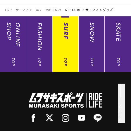
TOP
サーフィン
ALL
RIP CURL
RIP CURL ×
サーフィングッズ
SHOP
ONLINE
FASHION
SURF
SNOW
SKATE
TOP
TOP
TOP
TOP
TOP
PAGE TOP