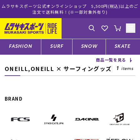
スポーツ公式オンラインショップ 5,500円(税込)以上のご
ムラサキ
注文で送料無料！(※一部対象外有り)
ゲスト
様
ログイン
会員登録
FASHION
SURF
SNOW
SKATE
商品一覧を見る
ONEILL,ONEILL × サーフィングッズ
店舗一覧
1
items
CATEGORY
BRAND
ファッションTOP
サーフTOP