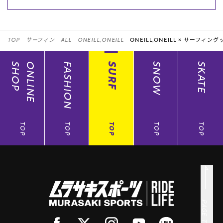
TOP
サーフィン
ALL
ONEILL,ONEILL
ONEILL,ONEILL ×
サーフィング
SHOP
ONLINE
FASHION
SURF
SNOW
SKATE
TOP
TOP
TOP
TOP
TOP
PAGE TOP