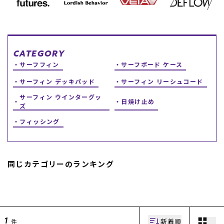
スノーTOP
スケートTOP
CATEGORY
サーフフィン
サーフボード ケース
サーフィン デッキパッド
サーフィン リーシュコード
CONTENTS
SUPPORT
サーフィン ウインターグッ
日焼け止め
ズ
ブランド一覧
ご利用ガイド
フィッシング
特集一覧
会員ランク
RIDE LIFE MAGAZINE一
店頭受取サービス
覧
ギフトラッピング
スタッフスナップ
アフターサポート
中古/アウトレット サー
下取り保証について
同じカテゴリーのランキング
フ
よくある質問
中古/アウトレット スノ
店舗一覧
ー
お問い合わせ
ニュース
新着順
件
1