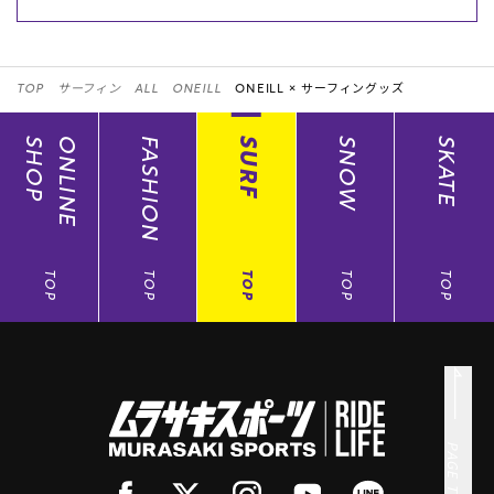
TOP
サーフィン
ALL
ONEILL
ONEILL ×
サーフィングッズ
SHOP
ONLINE
FASHION
SURF
SNOW
SKATE
TOP
TOP
TOP
TOP
TOP
PAGE TOP