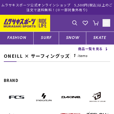
式オンラインショップ 5,500円(税込)以上のご
ムラサキスポーツ公
で送料無料！(※一部対象外有り)
ゲスト
様
ログイン
会員登録
FASHION
SURF
SNOW
SKATE
商品一覧を見る
ONEILL × サーフィングッズ
店舗一覧
1
items
CATEGORY
BRAND
ファッションTOP
サーフTOP