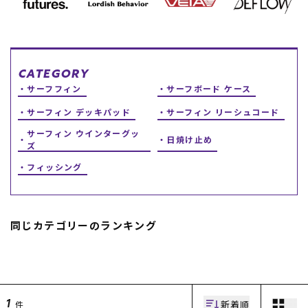
スノーTOP
スケートTOP
CATEGORY
サーフフィン
サーフボード ケース
サーフィン デッキパッド
サーフィン リーシュコード
CONTENTS
SUPPORT
サーフィン ウインターグッ
日焼け止め
ズ
ブランド一覧
ご利用ガイド
フィッシング
特集一覧
会員ランク
RIDE LIFE MAGAZINE一
店頭受取サービス
覧
ギフトラッピング
スタッフスナップ
アフターサポート
中古/アウトレット サー
下取り保証について
同じカテゴリーのランキング
フ
よくある質問
中古/アウトレット スノ
店舗一覧
ー
お問い合わせ
ニュース
新着順
件
1