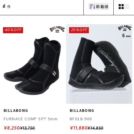
新着順
件
6
40%OFF
20%OFF
ムラサキスポーツ 公式アプリ
ポイント・クーポンもこのアプリで！
BILLABONG
BILLABONG
FURNACE COMP SPT 5mm
BF018-900
¥8,250
¥11,880
¥13,750
¥14,850