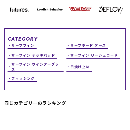
スノーTOP
スケートTOP
CATEGORY
サーフフィン
サーフボード ケース
CONTENTS
SUPPORT
サーフィン デッキパッド
サーフィン リーシュコード
サーフィン ウインターグッ
日焼け止め
ブランド一覧
ご利用ガイド
ズ
特集一覧
会員ランク
RIDE LIFE MAGAZINE一
店頭受取サービス
フィッシング
覧
ギフトラッピング
スタッフスナップ
アフターサポート
中古/アウトレット サー
下取り保証について
フ
よくある質問
同じカテゴリーのランキング
中古/アウトレット スノ
店舗一覧
ー
お問い合わせ
ニュース