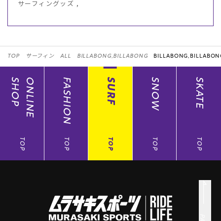
サーフィングッズ ,
TOP
サーフィン
ALL
BILLABONG,BILLABONG
BILLABONG,BILLABON
SHOP
ONLINE
FASHION
SURF
SNOW
SKATE
TOP
TOP
TOP
TOP
TOP