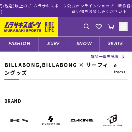
ムラサキスポーツ公式オンラインショップ 新作続々入荷中！是非
買い物をお楽しみください♪
ゲスト
様
ログイン
会員登録
FASHION
SURF
SNOW
SKATE
商品一覧を見る
BILLABONG,BILLABONG × サーフィ
店舗一覧
6
ングッズ
items
CATEGORY
BRAND
ファッションTOP
サーフTOP