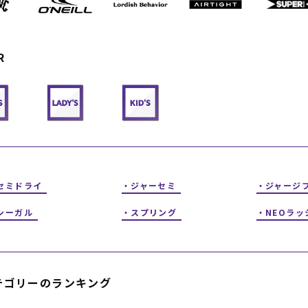
フィットネス
チケット
ストライダー/バイク/その他
中古/アウトレット スノーボード
R
SKATE TOP
SURF TOP
FASHION TOP
セミドライ
ジャーセミ
ジャージ
SNOW TOP
シーガル
スプリング
NEOラッ
テゴリーのランキング