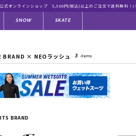
ムラサキスポーツ公式オンラインショップ
SNOW
SKATE
R BRAND × NEOラッシュ
3
items
ジャケット
ド
ド板
ード
トップス
ウェットスーツ
バインディング
キッズスケートボード
ドメンテナンスグッズ
ドセット
ードグッズ
サンダル
キッズサーフィン
スノーボードウェア
スケートボードメンテナンスグッ
ズ
ングッズ
ド
ドグローブ
キッズ
ウインターアイテム
キッズスノーボード
ITS BRAND
シュガード
トレット サーフボード
ドグッズ
レディース水着
中古/アウトレット ウェットスーツ
スノーボードメンテナンスグッズ