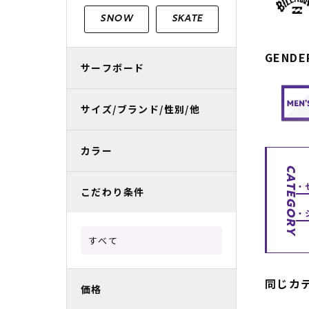
レディースラッシュガード
スノーボード レンタル
レディース
リフト電子
SNOW
SKATE
中古/アウトレット スノーウェア
GENDE
サーフボード
サイズ/ブランド/性別/他
カラー
CATEGORY
こだわり条件
すべて
同じカ
価格