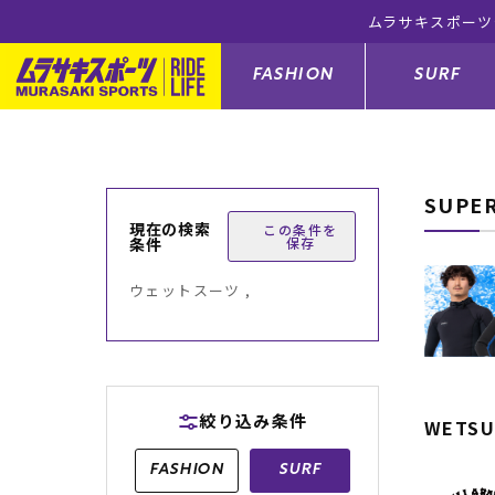
FASHION
SURF
SUPE
ファションカテゴリー
サーフィンカテゴリー
スノーボードカテゴリー
スケートボードカテゴリー
現在の検索
この条件を
条件
保存
すべてのアイテム
すべてのアイテム
すべてのアイテム
すべてのアイテム
アウター/
サーフボー
スノーボー
スケートボ
ウェットスーツ ,
ボトムス
サーフィングッズ
スノーボードブーツ
スケートボードパーツ
シューズ
サーフボー
スノーボー
スケートボ
バッグ
ボディーボード
スノーボードゴーグル
GO スケートセット
ファッショ
スキムボー
スノーボー
絞り込み条件
WETSU
メンズ水着
GO ボディーボード
キッズスノーボードセット
メンズラッ
中古/アウ
スノーボー
FASHION
SURF