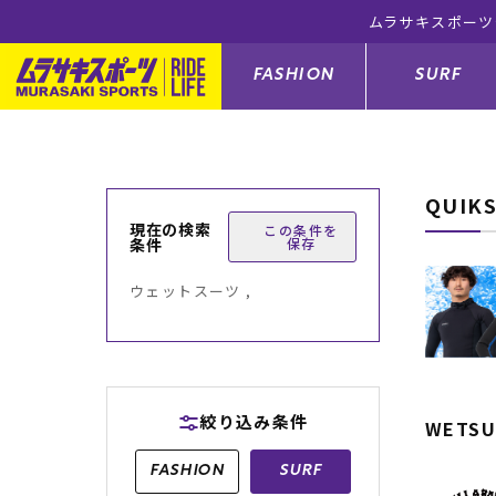
ムラサキスポーツ
FASHION
SURF
QUIK
ファションカテゴリー
サーフィンカテゴリー
スノーボードカテゴリー
スケートボードカテゴリー
現在の検索
この条件を
条件
保存
すべてのアイテム
すべてのアイテム
すべてのアイテム
すべてのアイテム
アウター/
サーフボー
スノーボー
スケートボ
ウェットスーツ ,
ボトムス
サーフィングッズ
スノーボードブーツ
スケートボードパーツ
シューズ
サーフボー
スノーボー
スケートボ
バッグ
ボディーボード
スノーボードゴーグル
GO スケートセット
ファッショ
スキムボー
スノーボー
絞り込み条件
WETSU
メンズ水着
GO ボディーボード
キッズスノーボードセット
メンズラッ
中古/アウ
スノーボー
FASHION
SURF