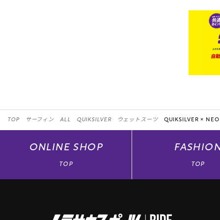
TOP
サーフィン
ALL
QUIKSILVER
ウェットスーツ
QUIKSILVER ×
NE
ONLINE
SHOP
FASHIO
TOP
TOP