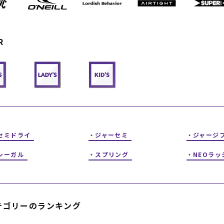
フィットネス
チケット
ストライダー/バイク/その他
中古/アウトレット スノーボード
R
SKATE TOP
SURF TOP
FASHION TOP
セミドライ
ジャーセミ
ジャージ
SNOW TOP
シーガル
スプリング
NEOラッ
テゴリーのランキング