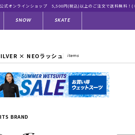
公式オンラインショップ 5,500円(税込)以上のご注文で送料無料！(
SNOW
SKATE
SILVER × NEOラッシュ
items
ジャケット
ド
ド板
ード
トップス
ウェットスーツ
バインディング
キッズスケートボード
ドメンテナンスグッズ
ドセット
ードグッズ
サンダル
キッズサーフィン
スノーボードウェア
スケートボードメンテナンスグッ
ズ
ングッズ
ド
ドグローブ
キッズ
ウインターアイテム
キッズスノーボード
ITS BRAND
シュガード
トレット サーフボード
ドグッズ
レディース水着
中古/アウトレット ウェットスーツ
スノーボードメンテナンスグッズ