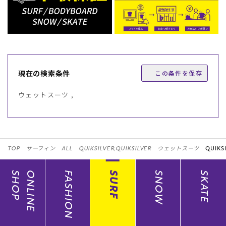
現在の検索条件
この条件を保存
ウェットスーツ ,
TOP
サーフィン
ALL
QUIKSILVER,QUIKSILVER
ウェットスーツ
QUIKSI
SHOP
ONLINE
FASHION
SURF
SNOW
SKATE