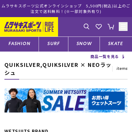
ツ公式オンラインショップ 5,500円(税込)以上のご
ムラサキスポ
注文で送料無料！(※一部対象外有り)
ゲスト
様
ログイン
会員登録
FASHION
SURF
SNOW
SKATE
商品一覧を見る
QUIKSILVER,QUIKSILVER × NEOラッ
店舗一覧
items
シュ
CATEGORY
ファッションTOP
サーフTOP
WETSUITS BRAND