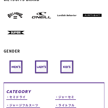
スノーTOP
スケートTOP
CONTENTS
SUPPORT
GENDER
ブランド一覧
ご利用ガイド
特集一覧
会員ランク
RIDE LIFE MAGAZINE一
店頭受取サービス
覧
ギフトラッピング
スタッフスナップ
アフターサポート
中古/アウトレット サー
下取り保証について
フ
よくある質問
中古/アウトレット スノ
店舗一覧
CATEGORY
ー
お問い合わせ
セミドライ
ジャーセミ
ニュース
ジャージフルスーツ
ライトフル