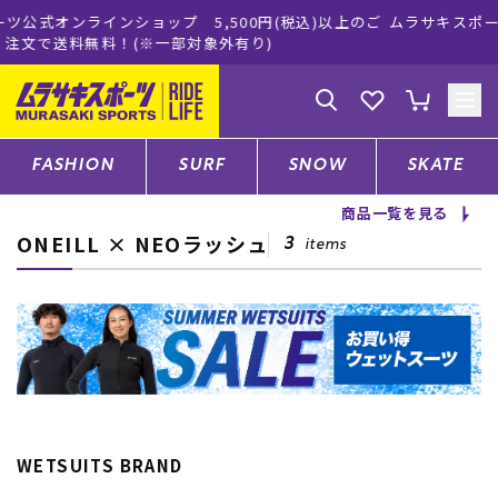
込)以上のご
ムラサキスポーツ公式オンラインショップ 新作続々入
買い物をお楽しみください♪
ゲスト
様
ログイン
会員登録
FASHION
SURF
SNOW
SKATE
商品一覧を見る
ONEILL × NEOラッシュ
店舗一覧
3
items
CATEGORY
ファッションTOP
WETSUITS BRAND
サーフTOP