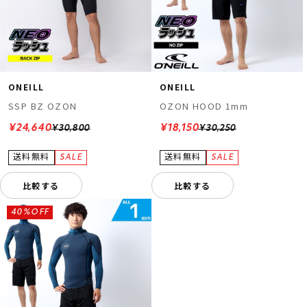
ONEILL
ONEILL
SSP BZ OZON
OZON HOOD 1mm
¥24,640
¥18,150
¥30,800
¥30,250
比較する
比較する
40%OFF