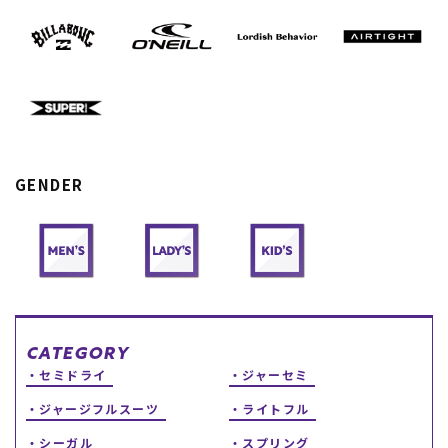
スノーTOP
スケートTOP
GENDER
CONTENTS
SUPPORT
ブランド一覧
ご利用ガイド
特集一覧
会員ランク
RIDE LIFE MAGAZINE一
店頭受取サービス
覧
ギフトラッピング
スタッフスナップ
アフターサポート
中古/アウトレット サー
下取り保証について
フ
よくある質問
CATEGORY
中古/アウトレット スノ
店舗一覧
セミドライ
ジャーセミ
ー
お問い合わせ
ニュース
ジャージフルスーツ
ライトフル
シーガル
スプリング