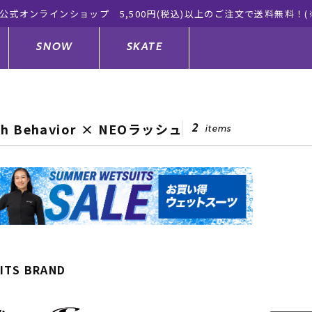
無料！(※一部対象外有り)
SNOW
SKATE
sh Behavior × NEOラッシュ
2
items
ジャケット
ド
ド板
ード
トップス
ウェットスーツ
バインディング
キッズスケートボード
ドメンテナンスグッズ
ドセット
ードグッズ
サンダル
キッズサーフィン
スノーボードウェア
スケートボードメンテナンスグッ
ズ
ングッズ
ド
ドグローブ
キッズ
ウインターアイテム
キッズスノーボード
ITS BRAND
シュガード
トレット サーフボード
ドグッズ
レディース水着
中古/アウトレット ウェットスーツ
スノーボードメンテナンスグッズ