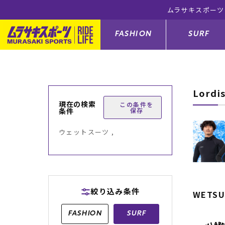
スポーツ公式オンラインショップ 5,500円(税込)以上のご注文で送料
FASHION
SURF
Lordi
ファションカテゴリー
サーフィンカテゴリー
スノーボードカテゴリー
スケートボードカテゴリー
現在の検索
この条件を
条件
保存
すべてのアイテム
すべてのアイテム
すべてのアイテム
すべてのアイテム
アウター/
サーフボー
スノーボー
スケートボ
ウェットスーツ ,
ボトムス
サーフィングッズ
スノーボードブーツ
スケートボードパーツ
シューズ
サーフボー
スノーボー
スケートボ
バッグ
ボディーボード
スノーボードゴーグル
GO スケートセット
ファッショ
スキムボー
スノーボー
絞り込み条件
WETSU
メンズ水着
GO ボディーボード
キッズスノーボードセット
メンズラッ
中古/アウ
スノーボー
FASHION
SURF