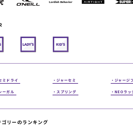
フィットネス
チケット
ストライダー/バイク/その他
中古/アウトレット スノーボード
R
SKATE TOP
SURF TOP
FASHION TOP
セミドライ
ジャーセミ
ジャージ
SNOW TOP
シーガル
スプリング
NEOラッ
テゴリーのランキング