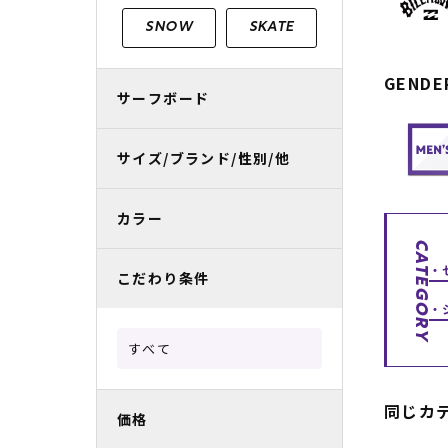
レディースラッシュガード
スノーボード レンタル
レディース
リフト電子
SNOW
SKATE
中古/アウトレット スノーウェア
GENDE
サーフボード
サイズ/ブランド/性別/他
カラー
CATEGORY
こだわり条件
すべて
同じカ
価格