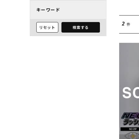
キーワード
件
2
リセット
検索する