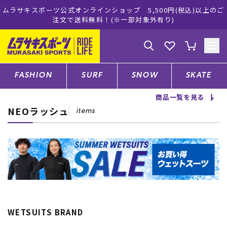
ツ公式オンラインショップ 5,500円(税込)以上のご
ムラサキスポ
注文で送料無料！(※一部対象外有り)
ゲスト
様
ログイン
会員登録
FASHION
SURF
SNOW
SKATE
商品一覧を見る
NEOラッシュ
店舗一覧
items
CATEGORY
ファッションTOP
WETSUITS BRAND
サーフTOP