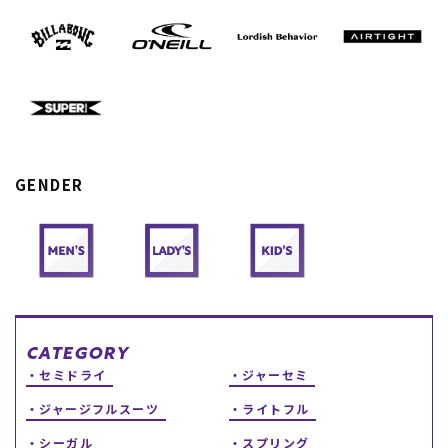
スノーTOP
スケートTOP
GENDER
CONTENTS
SUPPORT
ブランド一覧
ご利用ガイド
特集一覧
会員ランク
RIDE LIFE MAGAZINE一
店頭受取サービス
覧
ギフトラッピング
スタッフスナップ
アフターサポート
中古/アウトレット サー
下取り保証について
フ
よくある質問
CATEGORY
中古/アウトレット スノ
店舗一覧
セミドライ
ジャーセミ
ー
お問い合わせ
ニュース
ジャージフルスーツ
ライトフル
シーガル
スプリング