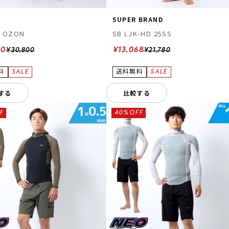
L
SUPER BRAND
Z OZON
SB LJK-HD 25SS
40
¥13,068
¥30,800
¥21,780
する
比較する
F
40%OFF