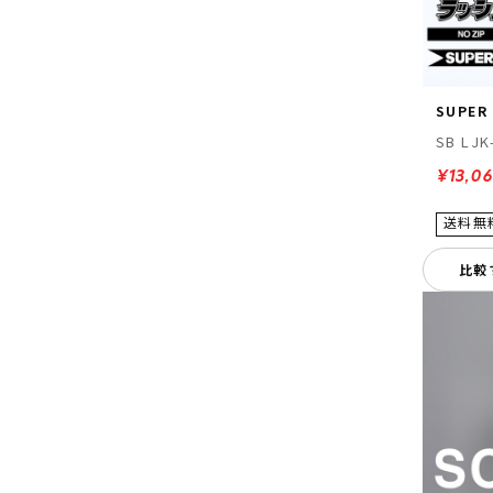
SUPER
SB LJK
¥13,0
比較