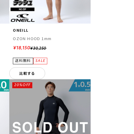
ONEILL
OZON HOOD 1mm
¥18,150
¥30,250
比較する
20%OFF