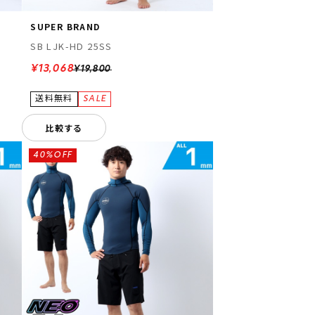
SUPER BRAND
SB LJK-HD 25SS
¥13,068
¥19,800
比較する
40%OFF