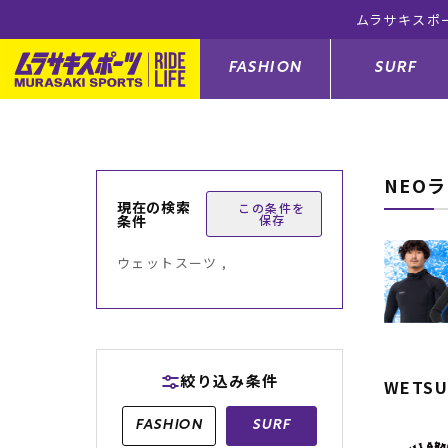
ムラサキスポ
FASHION
SURF
NEO
ファションカテゴリー
サーフィンカテゴリー
スノーボードカテゴリー
スケートボードカテゴリー
現在の検索
この条件を
条件
保存
すべてのアイテム
すべてのアイテム
すべてのアイテム
すべてのアイテム
アウター/
サーフボー
スノーボー
スケートボ
ウェットスーツ ,
ボトムス
サーフィングッズ
スノーボードブーツ
スケートボードパーツ
シューズ
サーフボー
スノーボー
スケートボ
バッグ
ボディーボード
スノーボードゴーグル
GO スケートセット
ファッショ
スキムボー
スノーボー
絞り込み条件
WETSU
メンズ水着
GO ボディーボード
キッズスノーボードセット
メンズラッ
中古/アウ
スノーボー
FASHION
SURF