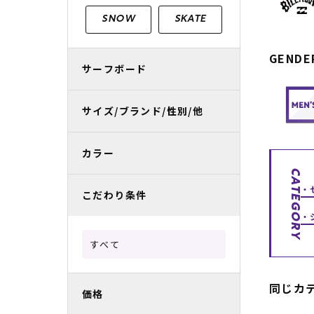
レディースラッシュガード
スノーボード レンタル
レディース
リフト電子
SNOW
SKATE
中古/アウトレット スノーウェア
GENDE
サーフボード
サイズ/ブランド/性別/他
カラー
CATEGORY
こだわり条件
すべて
同じカ
価格