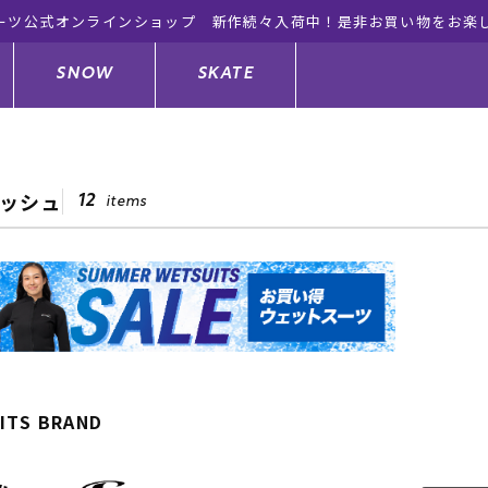
ーツ公式オンラインショップ 新作続々入荷中！是非お買い物をお楽
SNOW
SKATE
ラッシュ
12
items
ジャケット
ド
ド板
ード
トップス
ウェットスーツ
バインディング
キッズスケートボード
ドメンテナンスグッズ
ドセット
ードグッズ
サンダル
キッズサーフィン
スノーボードウェア
スケートボードメンテナンスグッ
ズ
ングッズ
ド
ドグローブ
キッズ
ウインターアイテム
キッズスノーボード
ITS BRAND
シュガード
トレット サーフボード
ドグッズ
レディース水着
中古/アウトレット ウェットスーツ
スノーボードメンテナンスグッズ