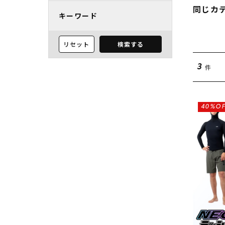
同じカ
キーワード
リセット
検索する
件
3
40%OF