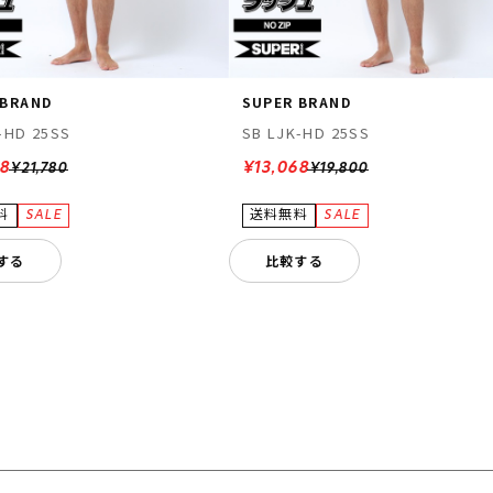
 BRAND
SUPER BRAND
-HD 25SS
SB LJK-HD 25SS
68
¥13,068
¥21,780
¥19,800
する
比較する