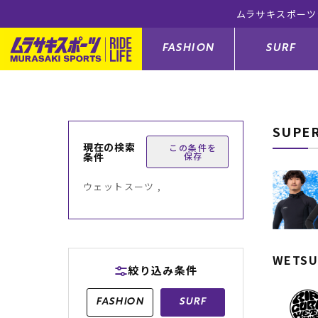
無料！(※一部対象外有り)
FASHION
SURF
SUPE
ファションカテゴリー
サーフィンカテゴリー
スノーボードカテゴリー
スケートボードカテゴリー
現在の検索
この条件を
条件
保存
すべてのアイテム
すべてのアイテム
すべてのアイテム
すべてのアイテム
アウター/
サーフボー
スノーボー
スケートボ
ウェットスーツ ,
ボトムス
サーフィングッズ
スノーボードブーツ
スケートボードパーツ
シューズ
サーフボー
スノーボー
スケートボ
バッグ
ボディーボード
スノーボードゴーグル
GO スケートセット
ファッショ
スキムボー
スノーボー
WETSU
絞り込み条件
メンズ水着
GO ボディーボード
キッズスノーボードセット
メンズラッ
中古/アウ
スノーボー
FASHION
SURF