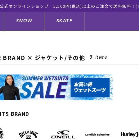
ムラサ
SNOW
SKATE
R BRAND × ジャケット/その他
3
items
ジャケット
ド
ド板
ード
トップス
ウェットスーツ
バインディング
キッズスケートボード
ドメンテナンスグッズ
ドセット
ードグッズ
サンダル
キッズサーフィン
スノーボードウェア
スケートボードメンテナンスグッ
ズ
ングッズ
ド
ドグローブ
キッズ
ウインターアイテム
キッズスノーボード
ITS BRAND
シュガード
トレット サーフボード
ドグッズ
レディース水着
中古/アウトレット ウェットスーツ
スノーボードメンテナンスグッズ