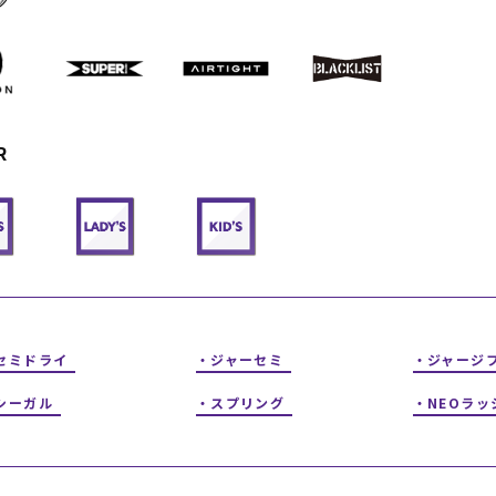
フィットネス
チケット
ストライダー/バイク/その他
中古/アウトレット スノーボード
SKATE TOP
R
SURF TOP
FASHION TOP
SNOW TOP
セミドライ
ジャーセミ
ジャージ
シーガル
スプリング
NEOラッ