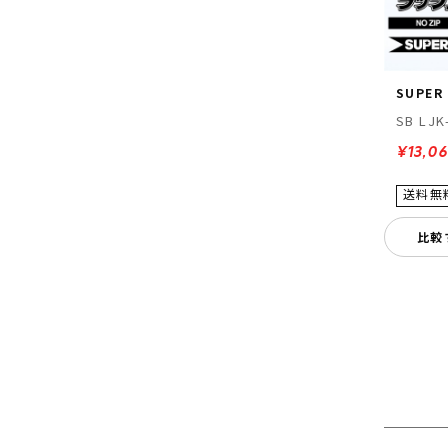
SUPER
SB LJK
¥13,0
比較