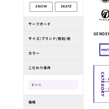
レディースラッシュガード
スノーボード レンタル
レディース
リフト電子
SNOW
SKATE
中古/アウトレット スノーウェア
サーフボード
GENDE
サイズ/ブランド/性別/他
カラー
こだわり条件
CATEGORY
すべて
価格