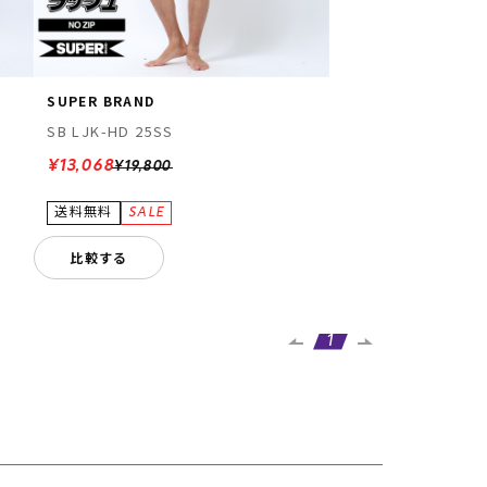
SUPER BRAND
SB LJK-HD 25SS
¥13,068
¥19,800
比較する
1