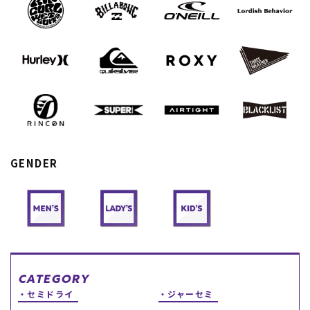
スノーTOP
スケートTOP
CONTENTS
SUPPORT
ブランド一覧
ご利用ガイド
GENDER
特集一覧
会員ランク
RIDE LIFE MAGAZINE一
店頭受取サービス
覧
ギフトラッピング
スタッフスナップ
アフターサポート
中古/アウトレット サー
下取り保証について
フ
よくある質問
中古/アウトレット スノ
店舗一覧
ー
お問い合わせ
ニュース
CATEGORY
セミドライ
ジャーセミ