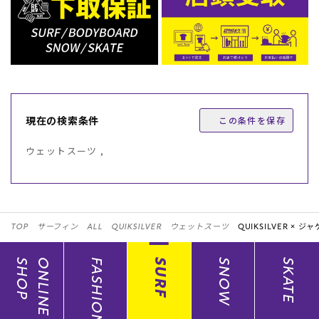
現在の検索条件
この条件を保存
ウェットスーツ ,
TOP
サーフィン
ALL
QUIKSILVER
ウェットスーツ
QUIKSILVER ×
ジャ
SHOP
ONLINE
FASHION
SURF
SNOW
SKATE