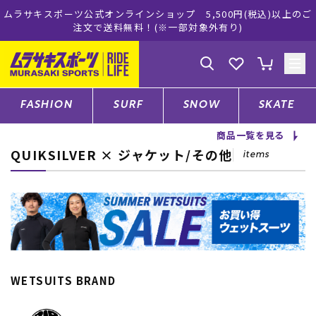
ショップ 5,500円(税込)以上のご
ムラサキスポーツ公式オンラ
！(※一部対象外有り)
買い物を
ゲスト
様
ログイン
会員登録
FASHION
SURF
SNOW
SKATE
商品一覧を見る
QUIKSILVER × ジャケット/その他
店舗一覧
items
CATEGORY
ファッションTOP
WETSUITS BRAND
サーフTOP