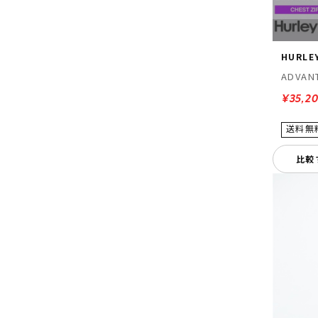
HURLE
ADVAN
¥35,2
比較