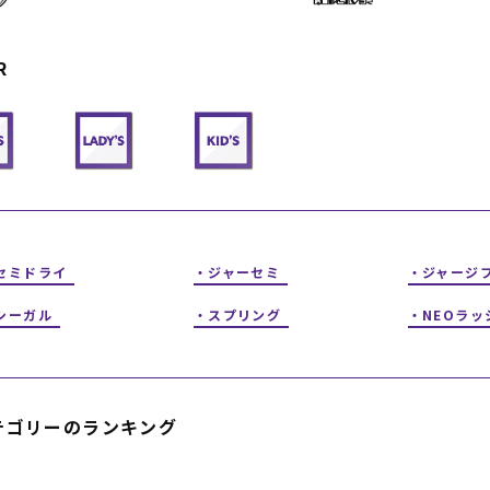
フィットネス
チケット
ストライダー/バイク/その他
中古/アウトレット スノーボード
R
SKATE TOP
SURF TOP
FASHION TOP
セミドライ
ジャーセミ
ジャージ
SNOW TOP
シーガル
スプリング
NEOラッ
テゴリーのランキング