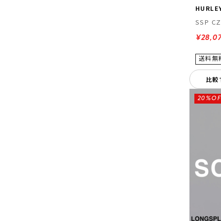
HURLE
SSP CZ
¥28,0
比較
20%OF