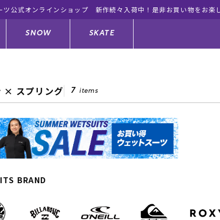
ーツ公式オンラインショップ 新作続々入荷中！是非お買い物をお楽
SNOW
SKATE
ey × スプリング
7
items
ジャケット
ド
ド板
ード
トップス
ウェットスーツ
バインディング
キッズスケートボード
ドメンテナンスグッズ
ドセット
ードグッズ
サンダル
キッズサーフィン
スノーボードウェア
スケートボードメンテナンスグッ
ズ
ングッズ
ド
ドグローブ
キッズ
ウインターアイテム
キッズスノーボード
ITS BRAND
シュガード
トレット サーフボード
ドグッズ
レディース水着
中古/アウトレット ウェットスーツ
スノーボードメンテナンスグッズ