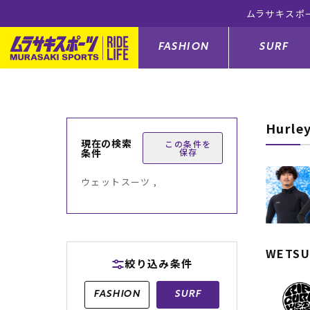
ムラサキスポ
FASHION
SURF
Hurl
ファションカテゴリー
サーフィンカテゴリー
スノーボードカテゴリー
スケートボードカテゴリー
現在の検索
この条件を
条件
保存
すべてのアイテム
すべてのアイテム
すべてのアイテム
すべてのアイテム
アウター/
サーフボー
スノーボー
スケートボ
ウェットスーツ ,
ボトムス
サーフィングッズ
スノーボードブーツ
スケートボードパーツ
シューズ
サーフボー
スノーボー
スケートボ
バッグ
ボディーボード
スノーボードゴーグル
GO スケートセット
ファッショ
スキムボー
スノーボー
WETSU
絞り込み条件
メンズ水着
GO ボディーボード
キッズスノーボードセット
メンズラッ
中古/アウ
スノーボー
FASHION
SURF