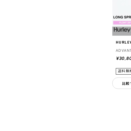
HURLE
ADVAN
¥30,8
比較