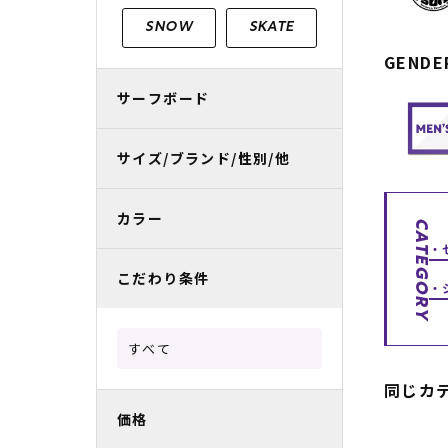
レディースラッシュガード
スノーボード レンタル
レディース
リフト電子
SNOW
SKATE
GENDE
中古/アウトレット スノーウェア
サーフボード
サイズ/ブランド/性別/他
カラー
CATEGORY
こだわり条件
すべて
同じカ
価格