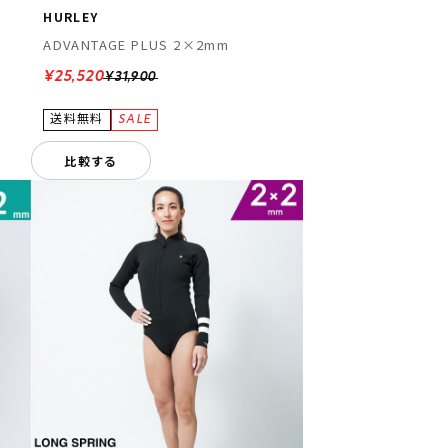
HURLEY
ADVANTAGE PLUS 2×2mm
¥25,520
¥31,900
比較する