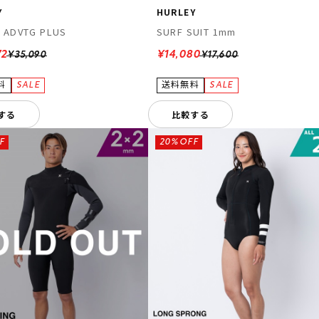
Y
HURLEY
 ADVTG PLUS
SURF SUIT 1mm
72
¥14,080
¥35,090
¥17,600
する
比較する
F
20%OFF