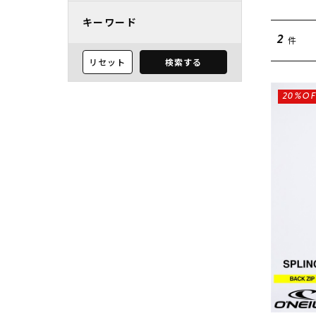
キーワード
件
2
リセット
検索する
20%OF