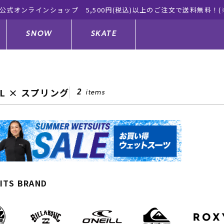
ムラサキスポーツ公式オンラインショップ 新作続々
SNOW
SKATE
LL × スプリング
2
items
ジャケット
ド
ド板
ード
トップス
ウェットスーツ
バインディング
キッズスケートボード
ドメンテナンスグッズ
ドセット
ードグッズ
サンダル
キッズサーフィン
スノーボードウェア
スケートボードメンテナンスグッ
ズ
ングッズ
ド
ドグローブ
キッズ
ウインターアイテム
キッズスノーボード
ITS BRAND
シュガード
トレット サーフボード
ドグッズ
レディース水着
中古/アウトレット ウェットスーツ
スノーボードメンテナンスグッズ