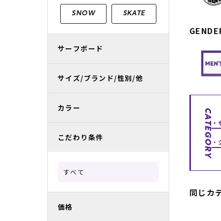
レディースラッシュガード
スノーボード レンタル
レディース
リフト電子
SNOW
SKATE
GENDE
中古/アウトレット スノーウェア
サーフボード
サイズ/ブランド/性別/他
カラー
CATEGORY
こだわり条件
すべて
同じカ
価格