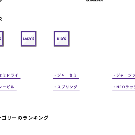
フィットネス
チケット
ストライダー/バイク/その他
中古/アウトレット スノーボード
R
SKATE TOP
SURF TOP
FASHION TOP
セミドライ
ジャーセミ
ジャージ
SNOW TOP
シーガル
スプリング
NEOラッ
テゴリーのランキング