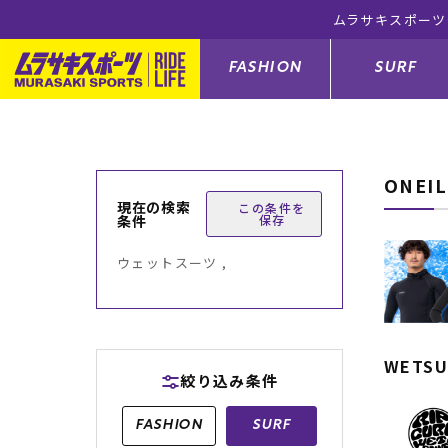
FASHION
SURF
ONEI
ファションカテゴリー
サーフィンカテゴリー
スノーボードカテゴリー
スケートボードカテゴリー
現在の検索
この条件を
条件
保存
すべてのアイテム
すべてのアイテム
すべてのアイテム
すべてのアイテム
アウター/
サーフボー
スノーボー
スケートボ
ウェットスーツ ,
ボトムス
サーフィングッズ
スノーボードブーツ
スケートボードパーツ
シューズ
サーフボー
スノーボー
スケートボ
バッグ
ボディーボード
スノーボードゴーグル
GO スケートセット
ファッショ
スキムボー
スノーボー
WETSU
絞り込み条件
メンズ水着
GO ボディーボード
キッズスノーボードセット
メンズラッ
中古/アウ
スノーボー
FASHION
SURF