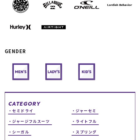
スノーTOP
スケートTOP
GENDER
CONTENTS
SUPPORT
ブランド一覧
ご利用ガイド
特集一覧
会員ランク
RIDE LIFE MAGAZINE一
店頭受取サービス
覧
ギフトラッピング
スタッフスナップ
アフターサポート
中古/アウトレット サー
下取り保証について
CATEGORY
フ
よくある質問
セミドライ
ジャーセミ
中古/アウトレット スノ
店舗一覧
ー
お問い合わせ
ジャージフルスーツ
ライトフル
ニュース
シーガル
スプリング