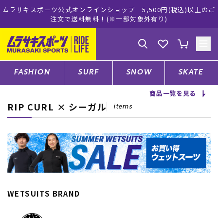
サキスポーツ公式オンラインショップ 5,500円(税込)以上のご
ムラ
注文で送料無料！(※一部対象外有り)
ゲスト
様
ログイン
会員登録
FASHION
SURF
SNOW
SKATE
商品一覧を見る
RIP CURL × シーガル
店舗一覧
items
CATEGORY
ファッションTOP
WETSUITS BRAND
サーフTOP