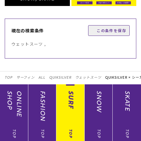
現在の検索条件
この条件を保存
ウェットスーツ ,
TOP
サーフィン
ALL
QUIKSILVER
ウェットスーツ
QUIKSILVER ×
シー
SHOP
ONLINE
FASHION
SURF
SNOW
SKATE
TOP
TOP
TOP
TOP
TOP