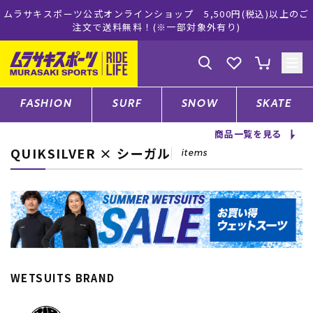
公式オンラインショップ 5,500円(税込)以上のご
ムラサキスポー
注文で送料無料！(※一部対象外有り)
ゲスト
様
ログイン
会員登録
FASHION
SURF
SNOW
SKATE
商品一覧を見る
QUIKSILVER × シーガル
店舗一覧
items
CATEGORY
ファッションTOP
WETSUITS BRAND
サーフTOP