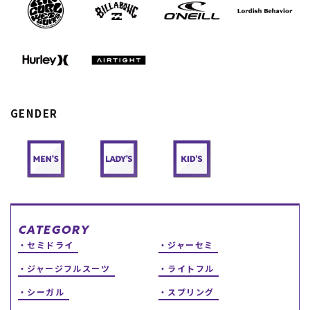
スノーTOP
スケートTOP
GENDER
CONTENTS
SUPPORT
ブランド一覧
ご利用ガイド
特集一覧
会員ランク
RIDE LIFE MAGAZINE一
店頭受取サービス
覧
ギフトラッピング
スタッフスナップ
アフターサポート
中古/アウトレット サー
下取り保証について
CATEGORY
フ
よくある質問
セミドライ
ジャーセミ
中古/アウトレット スノ
店舗一覧
ー
お問い合わせ
ジャージフルスーツ
ライトフル
ニュース
シーガル
スプリング