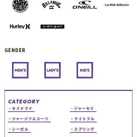
スノーTOP
スケートTOP
GENDER
CONTENTS
SUPPORT
ブランド一覧
ご利用ガイド
特集一覧
会員ランク
RIDE LIFE MAGAZINE一
店頭受取サービス
覧
ギフトラッピング
スタッフスナップ
アフターサポート
中古/アウトレット サー
下取り保証について
CATEGORY
フ
よくある質問
セミドライ
ジャーセミ
中古/アウトレット スノ
店舗一覧
ー
お問い合わせ
ジャージフルスーツ
ライトフル
ニュース
シーガル
スプリング