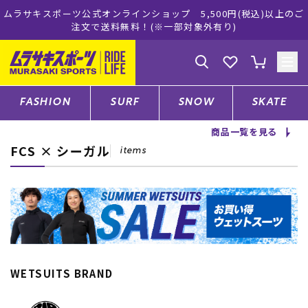
ツ公式オンラインショップ 5,500円(税込)以上のご
ムラサキスポ
注文で送料無料！(※一部対象外有り)
ゲスト
様
ログイン
会員登録
FASHION
SURF
SNOW
SKATE
商品一覧を見る
FCS × シーガル
店舗一覧
items
CATEGORY
ファッションTOP
WETSUITS BRAND
サーフTOP