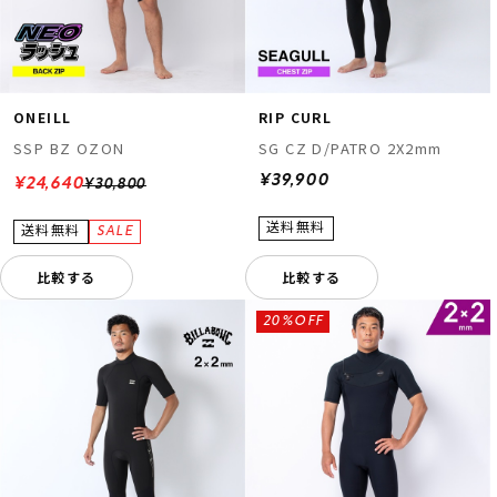
ONEILL
RIP CURL
SSP BZ OZON
SG CZ D/PATRO 2X2mm
¥39,900
¥24,640
¥30,800
比較する
比較する
20%OFF