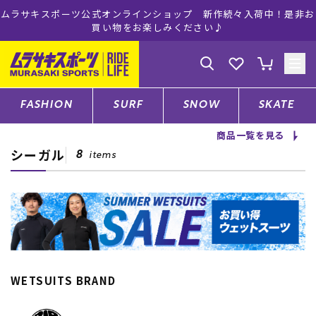
ムラサキスポーツ公式オンラインショップ 新作続々入荷中！是非お
買い物をお楽しみください♪
ゲスト
様
ログイン
会員登録
FASHION
SURF
SNOW
SKATE
商品一覧を見る
シーガル
店舗一覧
8
items
CATEGORY
ファッションTOP
WETSUITS BRAND
サーフTOP