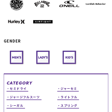
スノーTOP
スケートTOP
GENDER
CONTENTS
SUPPORT
ブランド一覧
ご利用ガイド
特集一覧
会員ランク
RIDE LIFE MAGAZINE一
店頭受取サービス
覧
ギフトラッピング
スタッフスナップ
アフターサポート
中古/アウトレット サー
下取り保証について
CATEGORY
フ
よくある質問
セミドライ
ジャーセミ
中古/アウトレット スノ
店舗一覧
ー
お問い合わせ
ジャージフルスーツ
ライトフル
ニュース
シーガル
スプリング