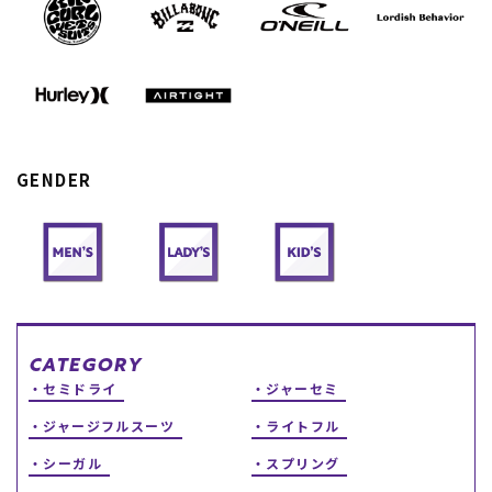
スノーTOP
スケートTOP
GENDER
CONTENTS
SUPPORT
ブランド一覧
ご利用ガイド
特集一覧
会員ランク
RIDE LIFE MAGAZINE一
店頭受取サービス
覧
ギフトラッピング
スタッフスナップ
アフターサポート
中古/アウトレット サー
下取り保証について
CATEGORY
フ
よくある質問
セミドライ
ジャーセミ
中古/アウトレット スノ
店舗一覧
ー
お問い合わせ
ジャージフルスーツ
ライトフル
ニュース
シーガル
スプリング