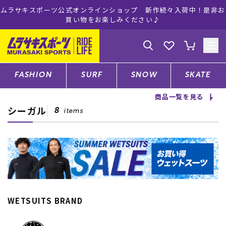
ムラサキスポーツ公式オンラインショップ 新作続々入荷中！是非お
買い物をお楽しみください♪
ゲスト
様
ログイン
会員登録
FASHION
SURF
SNOW
SKATE
商品一覧を見る
シーガル
店舗一覧
8
items
CATEGORY
ファッションTOP
WETSUITS BRAND
サーフTOP