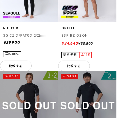
RIP CURL
ONEILL
SG CZ D/PATRO 2X2mm
SSP BZ OZON
¥39,900
¥24,640
¥30,800
比較する
比較する
20%OFF
20%OFF