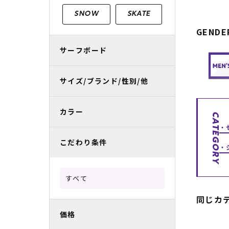
レディースラッシュガード
スノーボード レンタル
レディース
リフト電子
SNOW
SKATE
GENDE
中古/アウトレット スノーウェア
サーフボード
サイズ/ブランド/性別/他
カラー
CATEGORY
こだわり条件
すべて
同じカ
価格