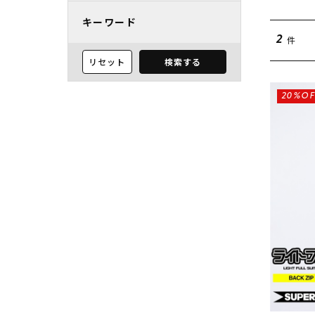
キーワード
件
2
リセット
検索する
20%OF