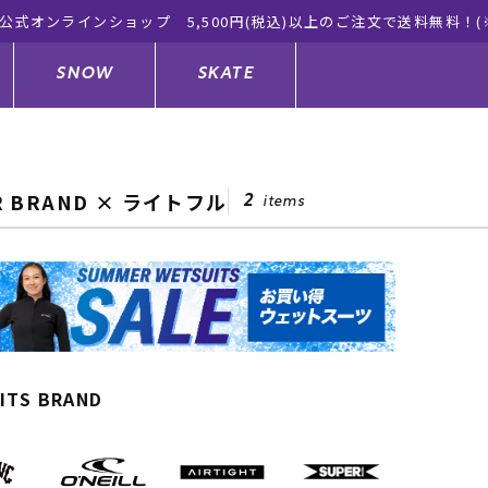
ムラサキス
SNOW
SKATE
R BRAND × ライトフル
2
items
ジャケット
ド
ド板
ード
トップス
ウェットスーツ
バインディング
キッズスケートボード
ドメンテナンスグッズ
ドセット
ードグッズ
サンダル
キッズサーフィン
スノーボードウェア
スケートボードメンテナンスグッ
ズ
ングッズ
ド
ドグローブ
キッズ
ウインターアイテム
キッズスノーボード
ITS BRAND
シュガード
トレット サーフボード
ドグッズ
レディース水着
中古/アウトレット ウェットスーツ
スノーボードメンテナンスグッズ