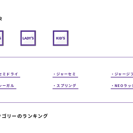
フィットネス
チケット
ストライダー/バイク/その他
中古/アウトレット スノーボード
R
SKATE TOP
SURF TOP
FASHION TOP
セミドライ
ジャーセミ
ジャージ
SNOW TOP
シーガル
スプリング
NEOラッ
テゴリーのランキング