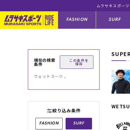
(※一部対象外有り)
FASHION
SURF
SUPE
ファションカテゴリー
サーフィンカテゴリー
スノーボードカテゴリー
スケートボードカテゴリー
現在の検索
この条件を
条件
保存
すべてのアイテム
すべてのアイテム
すべてのアイテム
すべてのアイテム
アウター/
サーフボー
スノーボー
スケートボ
ウェットスーツ ,
ボトムス
サーフィングッズ
スノーボードブーツ
スケートボードパーツ
シューズ
サーフボー
スノーボー
スケートボ
バッグ
ボディーボード
スノーボードゴーグル
GO スケートセット
ファッショ
スキムボー
スノーボー
WETSU
絞り込み条件
メンズ水着
GO ボディーボード
キッズスノーボードセット
メンズラッ
中古/アウ
スノーボー
FASHION
SURF