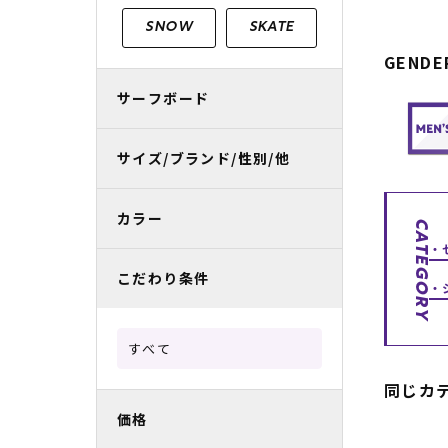
レディースラッシュガード
スノーボード レンタル
レディース
リフト電子
SNOW
SKATE
GENDE
中古/アウトレット スノーウェア
サーフボード
サイズ/ブランド/性別/他
カラー
CATEGORY
こだわり条件
すべて
同じカ
価格