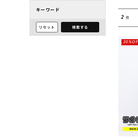
キーワード
件
2
リセット
検索する
20%OF