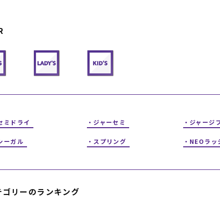
フィットネス
チケット
ストライダー/バイク/その他
中古/アウトレット スノーボード
R
SKATE TOP
SURF TOP
FASHION TOP
セミドライ
ジャーセミ
ジャージ
SNOW TOP
シーガル
スプリング
NEOラッ
テゴリーのランキング