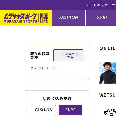
)
FASHION
SURF
ONEI
ファションカテゴリー
サーフィンカテゴリー
スノーボードカテゴリー
スケートボードカテゴリー
現在の検索
この条件を
条件
保存
すべてのアイテム
すべてのアイテム
すべてのアイテム
すべてのアイテム
アウター/
サーフボー
スノーボー
スケートボ
ウェットスーツ ,
ボトムス
サーフィングッズ
スノーボードブーツ
スケートボードパーツ
シューズ
サーフボー
スノーボー
スケートボ
バッグ
ボディーボード
スノーボードゴーグル
GO スケートセット
ファッショ
スキムボー
スノーボー
WETSU
絞り込み条件
メンズ水着
GO ボディーボード
キッズスノーボードセット
メンズラッ
中古/アウ
スノーボー
FASHION
SURF