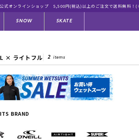
ムラサキスポーツ公式オンライ
SNOW
SKATE
LL × ライトフル
2
items
ジャケット
ド
ド板
ード
トップス
ウェットスーツ
バインディング
キッズスケートボード
ドメンテナンスグッズ
ドセット
ードグッズ
サンダル
キッズサーフィン
スノーボードウェア
スケートボードメンテナンスグッ
ズ
ングッズ
ド
ドグローブ
キッズ
ウインターアイテム
キッズスノーボード
ITS BRAND
シュガード
トレット サーフボード
ドグッズ
レディース水着
中古/アウトレット ウェットスーツ
スノーボードメンテナンスグッズ