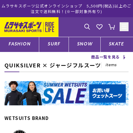
ツ公式オンラインショップ 5,500円(税込)以上のご
ムラサキスポ
注文で送料無料！(※一部対象外有り)
ゲスト
様
ログイン
会員登録
FASHION
SURF
SNOW
SKATE
商品一覧を見る
QUIKSILVER × ジャージフルスーツ
店舗一覧
items
CATEGORY
ファッションTOP
WETSUITS BRAND
サーフTOP