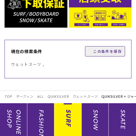
現在の検索条件
この条件を保存
ウェットスーツ ,
TOP
サーフィン
ALL
QUIKSILVER
ウェットスーツ
QUIKSILVER ×
ジャ
SHOP
ONLINE
FASHION
SURF
SNOW
SKATE