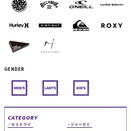
スノーTOP
スケートTOP
CONTENTS
SUPPORT
ブランド一覧
ご利用ガイド
GENDER
特集一覧
会員ランク
RIDE LIFE MAGAZINE一
店頭受取サービス
覧
ギフトラッピング
スタッフスナップ
アフターサポート
中古/アウトレット サー
下取り保証について
フ
よくある質問
中古/アウトレット スノ
店舗一覧
ー
お問い合わせ
ニュース
CATEGORY
セミドライ
ジャーセミ