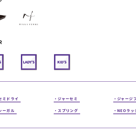
フィットネス
チケット
ストライダー/バイク/その他
中古/アウトレット スノーボード
SKATE TOP
R
SURF TOP
FASHION TOP
SNOW TOP
セミドライ
ジャーセミ
ジャージ
シーガル
スプリング
NEOラッ