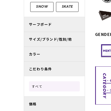
レディースラッシュガード
スノーボード レンタル
レディース
リフト電子
SNOW
SKATE
中古/アウトレット スノーウェア
サーフボード
GENDE
サイズ/ブランド/性別/他
カラー
こだわり条件
CATEGORY
すべて
価格