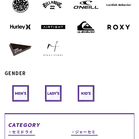
スノーTOP
スケートTOP
CONTENTS
SUPPORT
ブランド一覧
ご利用ガイド
GENDER
特集一覧
会員ランク
RIDE LIFE MAGAZINE一
店頭受取サービス
覧
ギフトラッピング
スタッフスナップ
アフターサポート
中古/アウトレット サー
下取り保証について
フ
よくある質問
中古/アウトレット スノ
店舗一覧
ー
お問い合わせ
ニュース
CATEGORY
セミドライ
ジャーセミ