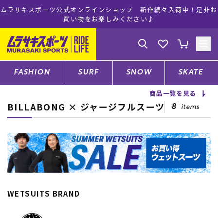
ムラサキスポーツ公式オンラインショップ 新作続々入荷中！是非お
買い物をお楽しみください♪
ゲスト
様
ログイン
会員登録
FASHION
SURF
SNOW
SKATE
商品一覧を見る
BILLABONG × ジャージフルスーツ
店舗一覧
8
items
CATEGORY
ファッションTOP
WETSUITS BRAND
サーフTOP