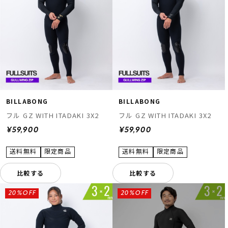
BILLABONG
BILLABONG
フル GZ WITH ITADAKI 3X2
フル GZ WITH ITADAKI 3X2
¥59,900
¥59,900
比較する
比較する
20%OFF
20%OFF